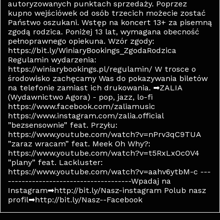
autoryzowanych punktach sprzedaży. Poprzez
kupno wejściówek od osób trzecich możecie zostać
Państwo oszukani. Wstęp na koncert 13+ za pisemną
zgodą rodzica. Poniżej 13 lat, wymagana obecność
pełnoprawnego opiekuna. Wzór zgody:
https://bit.ly/WiniaryBookings_ZgodaRodzica
Regulamin wydarzenia:
https://winiarybookings.pl/regulamin/ W trosce o
środowisko zachęcamy Was do pokazywania biletów
na telefonie zamiast ich drukowania. ➡ZALIA
(Wydawnictwo Agora) - pop, jazz, lo-fi
https://www.facebook.com/zaliamusic
https://www.instagram.com/zalia.official
”bezsensownie” feat. Przyłu:
https://www.youtube.com/watch?v=nPrv3qC9TUA
”zaraz wracam” feat. Meek Oh Why?:
https://www.youtube.com/watch?v=t5RxLxOc0V4
”plany” feat. Lackluster:
https://www.youtube.com/watch?v=aahv6ytbM-c ---
------------------------------------Wpadaj na
Instagram➡http://bit.ly/Nasz-instagram Polub nasz
profil➡http://bit.ly/Nasz--Facebook