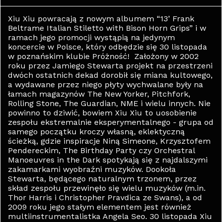
Xiu Xiu powracają z nowym albumem “13’ Frank
Beltrame Italian Stiletto with Bison Horn Grips” i w
ramach jego promocji wystąpią na jedynym
koncercie w Polsce, który odbędzie się 30 listopada
w poznańskim klubie Próżność! Założony w 2002
roku przez Jamiego Stewarta projekt na przestrzeni
dwóch ostatnich dekad dorobił się miana kultowego,
a wydawane przez niego płyty wychwalane były na
łamach magazynów The New Yorker, Pitchfork,
Rolling Stone, The Guardian, NME i wielu innych. Nie
powinno to dziwić, bowiem Xiu Xiu to uosobienie
zespołu ekstremalnie eksperymentalnego - grupa od
samego początku kroczy własną, eklektyczną
ścieżką, gdzie inspiracje Niną Simeone, Krzysztofem
Pendereckim, The Birthday Party czy Orchestral
Manoeuvres in the Dark spotykają się z najdalszymi
zakamarkami wyobraźni muzyków. Dookoła
Stewarta, będącego naturalnym trzonem, przez
skład zespołu przewinęło się wielu muzyków (m.in.
Thor Harris i Christopher Pravdica ze Swans), a od
2009 roku jego stałym elementem jest również
multiinstrumentalistka Angela Seo. 30 listopada Xiu