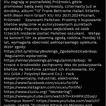
Xiu zagrają w poznańskiej Próżności, gdzie
promować będą swój najnowszy, czternasty już w
dorobku, album “13’ Frank Beltrame Italian Stiletto
with Bison Horn Grips”! XIU XIU 30.11.2024Poznań,
Próżność Szanowni Państwo. Prosimy o kupowanie
biletów wyłącznie w autoryzowanych punktach
sprzedaży. Poprzez kupno wejściówek od osób
trzecich możecie zostać Państwo oszukani. Wstęp
na koncert 13+ za pisemną zgodą rodzica. Poniżej 13
lat, wymagana obecność pełnoprawnego opiekuna.
Wzór zgody:
https://bit.ly/WiniaryBookings_ZgodaRodzica&nbsp;
Regulamin wydarzenia:
https://winiarybookings.pl/regulamin/&nbsp; W
trosce o środowisko zachęcamy Was do pokazywania
biletów na telefonie zamiast ich drukowania. XIU
XIU (USA / Polyvinyl Record Co.) - rock
eksperymentalny, industrial, elektronika
https://www.facebook.com/xiuxiuforlife
https://www.instagram.com/xiuxiuforlife/
https://www.xiuxiu.org/ ”Wondering”:
https://www.youtube.com/watch?v=XH9PKIZEoqU
”Rumpus Room”: https://www.youtube.com/watch?
v=jspV_JajAhk ”Pumpkin Attack on Mommy and