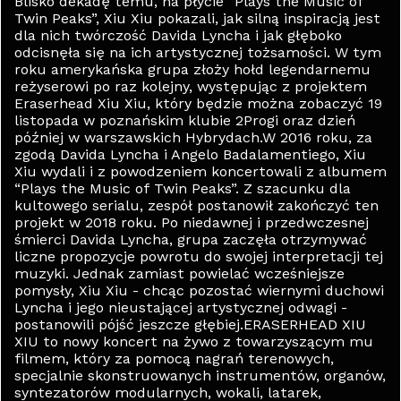
Blisko dekadę temu, na płycie “Plays the Music of
Twin Peaks”, Xiu Xiu pokazali, jak silną inspiracją jest
dla nich twórczość Davida Lyncha i jak głęboko
odcisnęła się na ich artystycznej tożsamości. W tym
roku amerykańska grupa złoży hołd legendarnemu
reżyserowi po raz kolejny, występując z projektem
Eraserhead Xiu Xiu, który będzie można zobaczyć 19
listopada w poznańskim klubie 2Progi oraz dzień
później w warszawskich Hybrydach.W 2016 roku, za
zgodą Davida Lyncha i Angelo Badalamentiego, Xiu
Xiu wydali i z powodzeniem koncertowali z albumem
“Plays the Music of Twin Peaks”. Z szacunku dla
kultowego serialu, zespół postanowił zakończyć ten
projekt w 2018 roku. Po niedawnej i przedwczesnej
śmierci Davida Lyncha, grupa zaczęła otrzymywać
liczne propozycje powrotu do swojej interpretacji tej
muzyki. Jednak zamiast powielać wcześniejsze
pomysły, Xiu Xiu - chcąc pozostać wiernymi duchowi
Lyncha i jego nieustającej artystycznej odwagi -
postanowili pójść jeszcze głębiej.ERASERHEAD XIU
XIU to nowy koncert na żywo z towarzyszącym mu
filmem, który za pomocą nagrań terenowych,
specjalnie skonstruowanych instrumentów, organów,
syntezatorów modularnych, wokali, latarek,