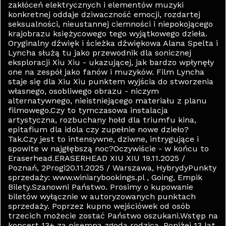
zakłóceń elektrycznych i elementów muzyki
konkretnej oddaje dziwaczność emocji, rozdartej
seksualności, nieustannej ciemności i niepokojącego
krajobrazu księżycowego tego wyjątkowego dzieła.
Oryginalny dźwięk i ścieżka dźwiękowa Alana Spelta i
Lyncha służą tu jako przewodnik dla sonicznej
eksploracji Xiu Xiu - ukazującej, jak bardzo wpłynęły
one na zespół jako fanów i muzyków. Film Lyncha
staje się dla Xiu Xiu punktem wyjścia do stworzenia
własnego, osobliwego obrazu - niczym
alternatywnego, nieistniejącego materiału z planu
filmowego.Czy to tymczasowa instalacja
artystyczna, rozbuchany hołd dla triumfu kina,
epitafium dla idola czy zupełnie nowe dzieło?
Tak.Czy jest to intensywne, dziwne, intrygujące i
spowite w najgłębszą noc?Oczywiście - w końcu to
Eraserhead.ERASERHEAD XIU XIU 19.11.2025 /
Poznań, 2Progi20.11.2025 / Warszawa, HybrydyPunkty
sprzedaży: www.winiarybookings.pl , Going, Empik
Bilety.Szanowni Państwo. Prosimy o kupowanie
biletów wyłącznie w autoryzowanych punktach
sprzedaży. Poprzez kupno wejściówek od osób
trzecich możecie zostać Państwo oszukani.Wstęp na
koncert 13+ za pisemną zgodą rodzica. Poniżej 13 lat,