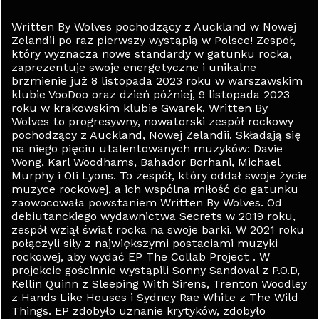
Written By Wolves pochodzący z Auckland w Nowej
Zelandii po raz pierwszy wystąpią w Polsce! Zespół,
który wyznacza nowe standardy w gatunku rocka,
zaprezentuje swoje energetyczne i unikalne
brzmienie już 8 listopada 2023 roku w warszawskim
klubie VooDoo oraz dzień później, 9 listopada 2023
roku w krakowskim klubie Gwarek. Written By
Wolves to progresywny, nowatorski zespół rockowy
pochodzący z Auckland, Nowej Zelandii. Składają się
na niego pięciu utalentowanych muzyków: Davie
Wong, Karl Woodhams, Bahador Borhani, Michael
Murphy i Oli Lyons. To zespół, który oddał swoje życie
muzyce rockowej, a ich wspólna miłość do gatunku
zaowocowała powstaniem Written By Wolves. Od
debiutanckiego wydawnictwa Secrets w 2019 roku,
zespół wziął świat rocka na swoje barki. W 2021 roku
połączyli siły z największymi postaciami muzyki
rockowej, aby wydać EP The Collab Project . W
projekcie gościnnie wystąpili Sonny Sandoval z P.O.D,
Kellin Quinn z Sleeping With Sirens, Trenton Woodley
z Hands Like Houses i Sydney Rae White z The Wild
Things. EP zdobyło uznanie krytyków, zdobyło