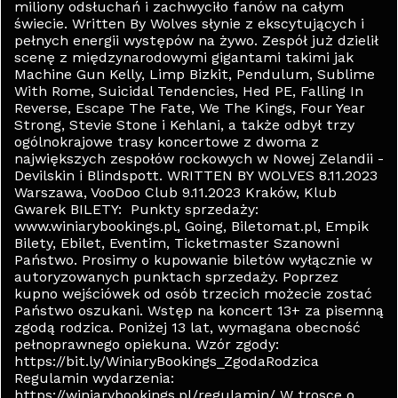
miliony odsłuchań i zachwyciło fanów na całym
świecie. Written By Wolves słynie z ekscytujących i
pełnych energii występów na żywo. Zespół już dzielił
scenę z międzynarodowymi gigantami takimi jak
Machine Gun Kelly, Limp Bizkit, Pendulum, Sublime
With Rome, Suicidal Tendencies, Hed PE, Falling In
Reverse, Escape The Fate, We The Kings, Four Year
Strong, Stevie Stone i Kehlani, a także odbył trzy
ogólnokrajowe trasy koncertowe z dwoma z
największych zespołów rockowych w Nowej Zelandii -
Devilskin i Blindspott. WRITTEN BY WOLVES 8.11.2023
Warszawa, VooDoo Club 9.11.2023 Kraków, Klub
Gwarek BILETY: Punkty sprzedaży:
www.winiarybookings.pl, Going, Biletomat.pl, Empik
Bilety, Ebilet, Eventim, Ticketmaster Szanowni
Państwo. Prosimy o kupowanie biletów wyłącznie w
autoryzowanych punktach sprzedaży. Poprzez
kupno wejściówek od osób trzecich możecie zostać
Państwo oszukani. Wstęp na koncert 13+ za pisemną
zgodą rodzica. Poniżej 13 lat, wymagana obecność
pełnoprawnego opiekuna. Wzór zgody:
https://bit.ly/WiniaryBookings_ZgodaRodzica
Regulamin wydarzenia:
https://winiarybookings.pl/regulamin/ W trosce o