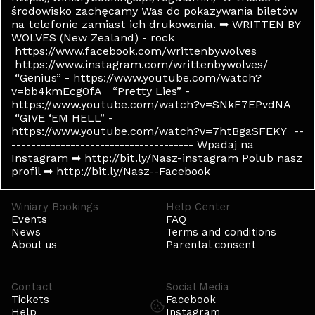
środowisko zachęcamy Was do pokazywania biletów
na telefonie zamiast ich drukowania. ➡ WRITTEN BY
WOLVES (New Zealand) - rock
https://www.facebook.com/writtenbywolves
https://www.instagram.com/writtenbywolves/
“Genius” - https://www.youtube.com/watch?
v=bb4kmEcg0fA “Pretty Lies” -
https://www.youtube.com/watch?v=SNkF7EPvdNA
“GIVE ‘EM HELL” -
https://www.youtube.com/watch?v=7htBgaSFEKY --
------------------------------------- Wpadaj na
Instagram ➡ http://bit.ly/Nasz-instagram Polub nasz
profil ➡ http://bit.ly/Nasz--Facebook
Winiary Bookings
Help Center
Events
FAQ
News
Terms and conditions
About us
Parental consent
Contact
Social Media
Tickets
Facebook
Help
Instagram