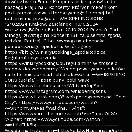
dowództwem Fenne Kuppens jesienią zawita do
naszego kraju na 3 koncerty, których miłośnikom
post-punka, rocka alternatywnego i zimnej fali
radzimy nie przegapić! WHISPERING SONS
12.10.2024 Kraków, Zaścianek 13.10.2024
Warszawa,BARdzo Bardzo 20.10.2024 Poznań, Pod
Minogą ❌Wstęp na koncert 13+ za pisemną zgodą
rodzica. Poniżej 13 lat, wymagana obecność
pełnoprawnego opiekuna. Wzór zgody:
https://bit.ly/WiniaryBookings_ZgodaRodzica
Regulamin wydarzenia:
https://winiarybookings.pl/regulamin/ W trosce o
środowisko zachęcamy Was do pokazywania biletów
na telefonie zamiast ich drukowania. ➡WHISPERING
SONS (Belgia) - post punk, cold wave
https://www.facebook.com/WhisperingSons
https://www.instagram.com/whisperingsons
https://www.tiktok.com/@whisperingsonsband ”Cold
City”: https://www.youtube.com/watch?
v=SNhpmVJMAas ”Walking, Flying”:
https://www.youtube.com/watch?v=zTIeoU0t2As
”Alone”: https://www.youtube.com/watch?
v=ai1fkELk5lg ---------------------------------------
Wpadaj na Instagram➡http://bit.ly/Nasz-instagram