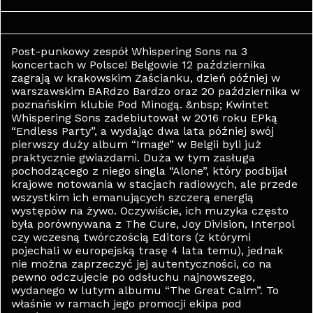
Post-punkowy zespół Whispering Sons na 3
koncertach w Polsce! Belgowie 12 października
zagrają w krakowskim Zaścianku, dzień później w
warszawskim BARdzo Bardzo oraz 20 października w
poznańskim klubie Pod Minogą. &nbsp; Kwintet
Whispering Sons zadebiutował w 2016 roku EPką
“Endless Party”, a wydając dwa lata później swój
pierwszy duży album “Image” w Belgii byli już
praktycznie gwiazdami. Duża w tym zasługa
pochodzącego z niego singla “Alone”, który podbijał
krajowe notowania w stacjach radiowych, ale przede
wszystkim ich emanujących szczerą energią
występów na żywo. Oczywiście, ich muzyka często
była porównywana z The Cure, Joy Division, Interpol
czy wczesną twórczością Editors (z którymi
pojechali w europejską trasę 4 lata temu), jednak
nie można zaprzeczyć jej autentyczności, co na
pewno odczujecie po odsłuchu najnowszego,
wydanego w lutym albumu “The Great Calm”. To
właśnie w ramach jego promocji ekipa pod