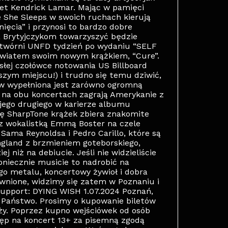
awet Kendrick Lamar. Mając w pamięci
e She Sleeps w swoich ruchach kierują
ięcia” i przynosi to bardzo dobre
 Brytyjczykom towarzyszyć będzie
ytwórni UNFD tydzień po wydaniu “SELF
 światem swoim nowym krążkiem, “Cure”.
słej czołówce notowania US Billboard
szym miejscu!) i trudno się temu dziwić,
w wypełniona jest zarówno ogromną
i na obu koncertach zagrają Amerykanie z
jego drugiego w karierze albumu
ę SharpTone krążek zbiera znakomite
 z wokalistką Emmą Boster na czele
 Sama Reynoldsa i Pedro Carillo, które są
gland z brzmieniem goteborskiego,
 niż na debiucie. Jeśli nie widzieliście
koniecznie musicie to nadrobić na
o metalu, koncertowy żywioł i dobra
wnione, widzimy się zatem w Poznaniu i
upport: DYING WISH 1.07.2024 Poznań,
 Państwo. Prosimy o kupowanie biletów
y. Poprzez kupno wejściówek od osób
ęp na koncert 13+ za pisemną zgodą