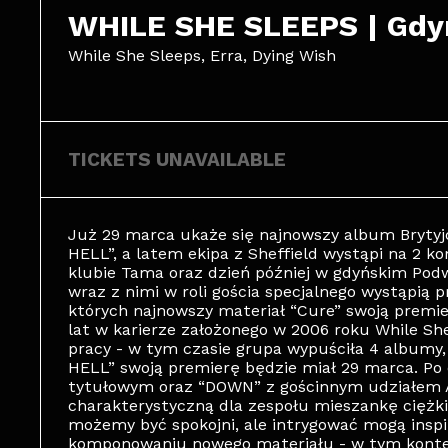
WHILE SHE SLEEPS | Gdy
While She Sleeps, Erra, Dying Wish
TICKETS UNAVAILABLE
Już 29 marca ukaże się najnowszy album Brytyj
HELL”, a latem ekipa z Sheffield wystąpi na 2 k
klubie Tama oraz dzień później w gdyńskim Podwó
wraz z nimi w roli gościa specjalnego wystąpią 
których najnowszy materiał “Cure” swoją premier
lat w karierze założonego w 2006 roku While Sh
pracy - w tym czasie grupa wypuściła 4 albumy,
HELL” swoją premierę będzie miał 29 marca. Po 
tytułowym oraz “DOWN” z gościnnym udziałem Al
charakterystyczną dla zespołu mieszankę ciężk
możemy być spokojni, ale intrygować mogą inspir
komponowaniu nowego materiału - w tym kontekś