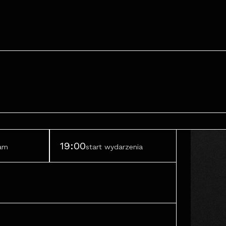
19:00
ram
start wydarzenia