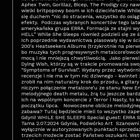
Aphex Twin, Gorillaz, Bicep, The Prodigy czy n
wielki britpopowy boom w ich dzieciństwie Whil
się duchem “nic do stracenia, wszystko do osiągn
efekty. Podczas wybranych koncertów tego lata
amerykańska grupa ERRA. Formacja ze stajni w
HELL” While She Sleeps również podzieli się ze
Ich poprzednie wydawnictwa plasowały się w ści
200's Heatseekers Albums (trzykrotnie na pierw
bo muzyka tych progresywnych metalcore’owcó
mocą i nie mniejszą chwytliwością. Jako pierws
Dying Wish, którzy są w trakcie promowania swo
“Symptoms of Survival”. Wydany przez wytwórni
recenzje i nie ma w tym nic dziwnego - kwintet
zrobił na nim naturalny krok do przodu, a gitary
niczym połączenie metalcore’u ze stanu New En
melodyjnego death metalu, żrą tu jeszcze bardziej
ich na wspólnym koncercie z Terror i Nasty, to 
początku lipca. Nowoczesne oblicze melodyjneg
zabawa? Tutaj będziecie mieli to wszystko zape
Gdyni! WHILE SHE SLEEPS Special guest: ERRA S
Tama 2.07.2024 Gdynia, Podwórko Art Szanowni
wyłącznie w autoryzowanych punktach sprzedaż
trzecich możecie zostać Państwo oszukani. Wst