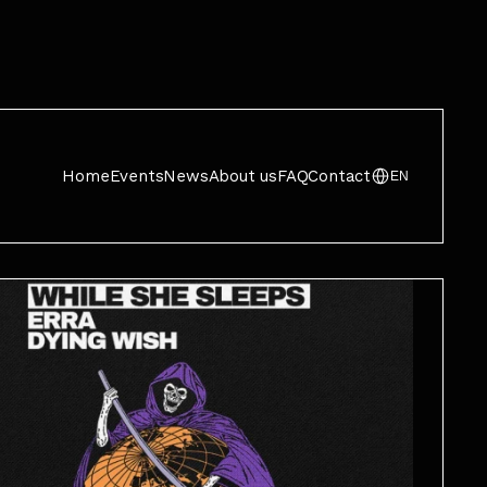
Home
Events
News
About us
FAQ
Contact
EN