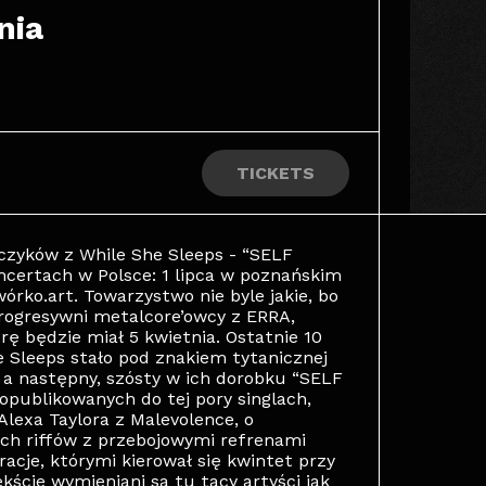
nia
TICKETS
czyków z While She Sleeps - “SELF
oncertach w Polsce: 1 lipca w poznańskim
rko.art. Towarzystwo nie byle jakie, bo
progresywni metalcore’owcy z ERRA,
ę będzie miał 5 kwietnia. Ostatnie 10
e Sleeps stało pod znakiem tytanicznej
 a następny, szósty w ich dorobku “SELF
opublikowanych do tej pory singlach,
exa Taylora z Malevolence, o
ich riffów z przebojowymi refrenami
acje, którymi kierował się kwintet przy
cie wymieniani są tu tacy artyści jak