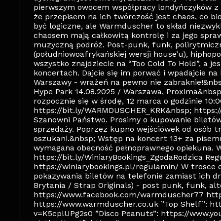
pierwszym owocem współpracy londyńczyków z w
że przepisem na ich twórczość jest chaos, co
być logiczne, ale Warmduscher to skład niezwy
chaosem mają całkowitą kontrolę i za jego spra
muzyczną podróż. Post-punk, funk, polirytmic
(południowoafrykańskiej wersji house’u), hiphopo
wszystko znajdziecie na “Too Cold To Hold”, a je
koncertach. Dajcie się im porwać i wpadajcie n
Warszawy - wrażeń na pewno nie zabraknie!&nb
Hype Park 14.08.2025 / Warszawa, Proxima&nbsp
rozpocznie się w środę, 12 marca o godzinie 10:
https://bit.ly/WARMDUSCHER_KRK&nbsp; https
Szanowni Państwo. Prosimy o kupowanie biletó
sprzedaży. Poprzez kupno wejściówek od osób t
oszukani.&nbsp; Wstęp na koncert 13+ za pisemną
wymagana obecność pełnoprawnego opiekuna. W
https://bit.ly/WiniaryBookings_ZgodaRodzica Re
https://winiarybookings.pl/regulamin/ W trosc
pokazywania biletów na telefonie zamiast ich
Brytania / Strap Originals) - post punk, funk, a
https://www.facebook.com/warmduscher77 htt
https://www.warmduscher.co.uk ”Top Shelf”: h
v=K5cplUPg2s0 ”Disco Peanuts”: https://www.