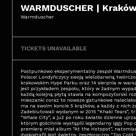
WARMDUSCHER | Krakó
Warmduscher
TICKETS UNAVAILABLE
Postpunkowo eksperymentalny zespół Warmdusch
Polsce! Londyńczycy swoją wielobarwną twórczoś
krakowskim Hype Parku oraz 14 sierpnia w wars
jest przykładem zespołu, który w żadnym wypadk
każdą kolejną płytą stawia na kompozytorski rozw
mieszanki coraz to nowsze gatunkowe naleciałoś
ma na swoim koncie 5 krążków, a każdy z nich z
Zadebiutowali wydanym w 2015 “Khaki Tears”, trz
“Whale City”, a już po roku światło dzienne ujrza
którym gościnnie wystąpili legendarny Iggy Pop 
premierę miał album “At the Hotspot”, natomia
dyskografii jest świetny, zeszłoroczny “Too Cold 