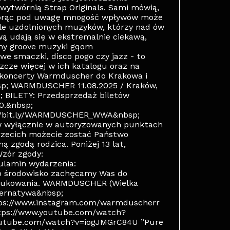
ytwórnią Strap Originals. Sami mówią,
 biorąc pod uwagę mnogość wpływów może
kle uzdolnionych muzyków, którzy nad ów
wą udają się w ekstremalnie ciekawą,
zny groove muzyki gqom
we smaczki, disco pogo czy jazz - to
szcze więcej w ich katalogu oraz na
a koncerty Warmduscher do Krakowa i
sp; WARMDUSCHER 11.08.2025 / Kraków,
; BILETY: Przedsprzedaż biletów
00.&nbsp;
://bit.ly/WARMDUSCHER_WWA&nbsp;
w wyłącznie w autoryzowanych punktach
rzecich możecie zostać Państwo
 zgodą rodzica. Poniżej 13 lat,
zór zgody:
gulamin wydarzenia:
e o środowisko zachęcamy Was do
 drukowania. WARMDUSCHER (Wielka
lternatywa&nbsp;
ps://www.instagram.com/warmduscherr
ttps://www.youtube.com/watch?
youtube.com/watch?v=iogJMGrC84U ”Pure