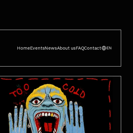
Home
Events
News
About us
FAQ
Contact
EN