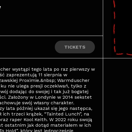
w
TICKETS
er wystąpi tego lata po raz pierwszy w
ć zaprezentują 11 sierpnia w
zawskiej Proximie.&nbsp; Warmduscher
u nie ulega presji oczekiwań, tylko z
ój dodając do swojej i tak już bogatej
ci. Założony w Londynie w 2014 sekstet
achowuje swój własny charakter.
y lata później ukazał się jego następca,
ł ich trzeci krążek, “Tainted Lunch”, na
oraz raper Kool Keith. W 2022 roku swoją
st ostatnim jak dotąd materiałem w ich
To Hold”, który jest jednocześnie