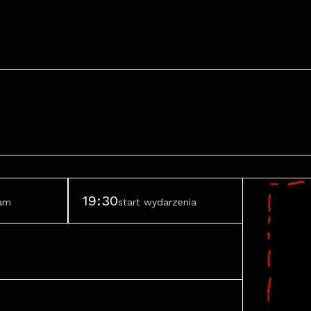
19:30
ram
start wydarzenia