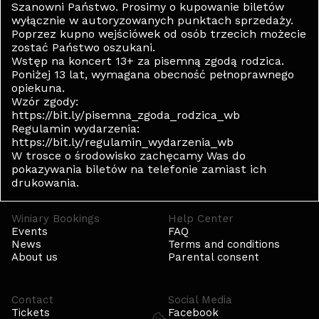
️Szanowni Państwo. Prosimy o kupowanie biletów
wyłącznie w autoryzowanych punktach sprzedaży.
Poprzez kupno wejściówek od osób trzecich możecie
zostać Państwo oszukani.
Wstęp na koncert 13+ za pisemną zgodą rodzica.
Poniżej 13 lat, wymagana obecność pełnoprawnego
opiekuna.
Wzór zgody:
https://bit.ly/pisemna_zgoda_rodzica_wb
Regulamin wydarzenia:
https://bit.ly/regulamin_wydarzenia_wb
W trosce o środowisko zachęcamy Was do
pokazywania biletów na telefonie zamiast ich
drukowania.
Winiary Bookings
Help Center
Events
FAQ
News
Terms and conditions
About us
Parental consent
Contact
Social Media
Tickets
Facebook