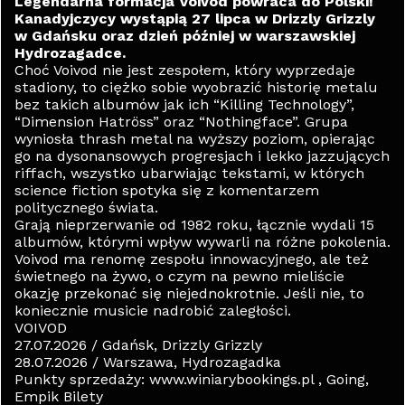
Legendarna formacja Voivod powraca do Polski!
Kanadyjczycy wystąpią 27 lipca w Drizzly Grizzly
w Gdańsku oraz dzień później w warszawskiej
Hydrozagadce.
Choć Voivod nie jest zespołem, który wyprzedaje
stadiony, to ciężko sobie wyobrazić historię metalu
bez takich albumów jak ich “Killing Technology”,
“Dimension Hatröss” oraz “Nothingface”. Grupa
wyniosła thrash metal na wyższy poziom, opierając
go na dysonansowych progresjach i lekko jazzujących
riffach, wszystko ubarwiając tekstami, w których
science fiction spotyka się z komentarzem
politycznego świata.
Grają nieprzerwanie od 1982 roku, łącznie wydali 15
albumów, którymi wpływ wywarli na różne pokolenia.
Voivod ma renomę zespołu innowacyjnego, ale też
świetnego na żywo, o czym na pewno mieliście
okazję przekonać się niejednokrotnie. Jeśli nie, to
koniecznie musicie nadrobić zaległości.
VOIVOD
27.07.2026 / Gdańsk, Drizzly Grizzly
28.07.2026 / Warszawa, Hydrozagadka
Punkty sprzedaży: www.winiarybookings.pl , Going,
Empik Bilety