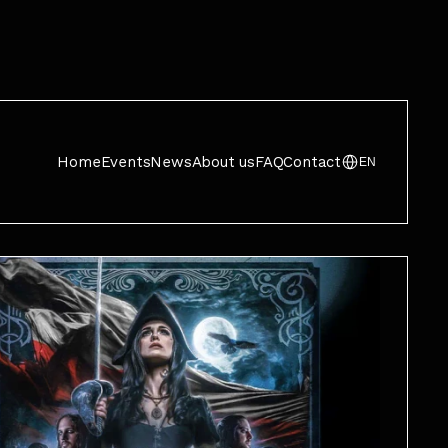
Home
Events
News
About us
FAQ
Contact
EN