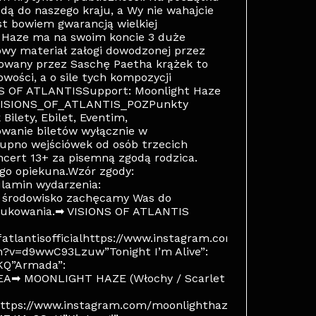
będą do naszego kraju, a Wy nie wahajcie
est bowiem gwarancją wielkiej
t Haze ma na swoim koncie 3 duże
owy materiał załogi dowodzonej przez
kowany przez Saschę Paetha krążek to
owości, a o sile tych kompozycji
ONS OF ATLANTISSupport: Moonlight Haze
.ly/VISIONS_OF_ATLANTIS_POZPunkty
Bilety, Ebilet, Eventim,
wanie biletów wyłącznie w
upno wejściówek od osób trzecich
cert 13+ za pisemną zgodą rodzica.
go opiekuna.Wzór zgody:
ulamin wydarzenia:
 o środowisko zachęcamy Was do
drukowania.➡ VISIONS OF ATLANTIS
tlantisofficialhttps://www.instagram.com/visionsofatla
h?v=d9wwC93Lzuw”Tonight I’m Alive”:
KQ”Armada”:
EA➡ MOONLIGHT HAZE (Włochy / Scarlet
ttps://www.instagram.com/moonlighthazeband/”It’s