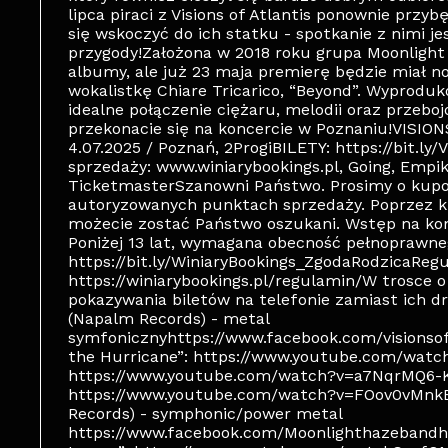
lipca piraci z Visions of Atlantis ponownie przy
się wskoczyć do ich statku - spotkanie z nimi j
przygody!Założona w 2018 roku grupa Moonligh
albumy, ale już 23 maja premierę będzie miał n
wokalistkę Chiare Tricarico, “Beyond”. Wyprodu
idealne połączenie ciężaru, melodii oraz przeboj
przekonacie się na koncercie w Poznaniu!VISI
4.07.2025 / Poznań, 2ProgiBILETY: https://bit
sprzedaży: www.winiarybookings.pl, Going, Empik 
TicketmasterSzanowni Państwo. Prosimy o kupo
autoryzowanych punktach sprzedaży. Poprzez k
możecie zostać Państwo oszukani. Wstęp na kon
Poniżej 13 lat, wymagana obecność pełnoprawne
https://bit.ly/WiniaryBookings_ZgodaRodzicaReg
https://winiarybookings.pl/regulamin/W trosce
pokazywania biletów na telefonie zamiast ich 
(Napalm Records) - metal
symfonicznyhttps://www.facebook.com/visionsofa
the Hurricane”: https://www.youtube.com/watc
https://www.youtube.com/watch?v=a7NqrMQ6-
https://www.youtube.com/watch?v=FOov0vMnk
Records) - symphonic/power metal
https://www.facebook.com/Moonlighthazebandh