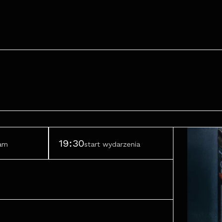
19:30
ram
start wydarzenia