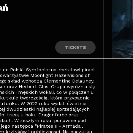
ań
TICKETS
e do Polski! Symfoniczno-metalowi piraci
towarzystwie Moonlight Haze!Visions of
rego skład wchodzą Clementine Delauney,
er oraz Herbert Glos. Grupa wyróżnia się
kich i męskich wokali, co w połączeniu
skutkuje twórczością, która przypadnie
atunku. W 2022 roku wydali świetnie
zej dwudziestki najlepiej sprzedających
in. trasą u boku Dragonforce oraz
alach. W zeszłym roku, ponownie pod
jego następca “Pirates II - Armada”,
em krytyków i publiczności. Na początku