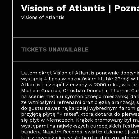
Visions of Atlantis | Pozn
Visions of Atlantis
TICKETS UNAVAILABLE
Latem okręt Vision of Atlantis ponownie dopłyni
wystąpią 4 lipca w poznańskim klubie 2Progi w 
Atlantis to zespół założony w 2000 roku, w któ
Michele Guaitoli, Christian Douscha, Thomas Cas
na scenie metalu symfonicznego mieszanką dams
ze wzniosłymi refrenami oraz ciężką aranżacją 
do gustu nawet najbardziej wybrednym fanom g
przyjętą płytę “Pirates”, która dotarła do pierws
się płyt w Niemczech. Krążek promowany był m.
występami na największych europejskich festiw
banderą Napalm Records, światło dzienne ujrzał 
który również cieszył się bardzo dobrym odbior