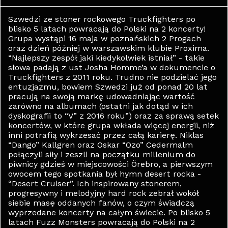
Szwedzi ze stoner rockowego Truckfighters po
blisko 5 latach powracają do Polski na 2 koncerty!
Grupa wystąpi 16 maja w poznańskich 2 Progach
oraz dzień później w warszawskim klubie Proxima.
“Najlepszy zespół jaki kiedykolwiek istniał” - takie
słowa padają z ust Josha Homme’a w dokumencie o
Truckfighters z 2011 roku. Trudno nie podzielać jego
entuzjazmu, bowiem Szwedzi już od ponad 20 lat
pracują na swoją markę udowadniając wartość
zarówno na albumach (ostatni jak dotąd w ich
dyskografii to “V” z 2016 roku”) oraz za sprawą setek
koncertów, w które grupa wkłada więcej energii, niż
inni potrafią wykrzesać przez całą karierę. Niklas
“Dango” Kallgren oraz Oskar “Ozo” Cedermalm
połączyli siły i zeszli na początku millenium do
piwnicy gdzieś w miejscowości Örebro, a pierwszym
owocem tego spotkania był hymn desert rocka -
“Desert Cruiser”. Ich inspirowany stonerem,
progresywny i melodyjny hard rock zebrał wokół
siebie masę oddanych fanów, o czym świadczą
wyprzedane koncerty na całym świecie. Po blisko 5
latach Fuzz Monsters powracają do Polski na 2