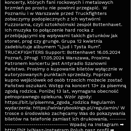
koncerty, których fani rockowych i metalowych
brzmień po prostu nie powinni przegapić. W
Poznaniu i w Warszawie przed Truckfighters
zobaczymy podopiecznych z ich wytwórni
Fuzzorama, czyli sztokholmski zespół Bottenhavet.
Ich muzyka to połączenie hard rocka z
przebijającymi się wpływami takich gatunków jak
stoner, prog czy grunge. Grupa 12 kwietnia
zadebiutuje albumem “Ljud i Tysta Rum”.
TRUCKFIGHTERS Support: Bottenhavet 16.05.2024
Poznań, 2Progi 17.05.2024 Warszawa, Proxima
Patronem koncertu jest Antyradio Szanowni
Państwo. Prosimy o kupowanie biletów wyłącznie w
autoryzowanych punktach sprzedaży. Poprzez
kupno wejściówek od osób trzecich możecie zostać
Państwo oszukani. Wstęp na koncert 13+ za pisemną
zgodą rodzica. Poniżej 13 lat, wymagana obecność
pełnoprawnego opiekuna. Wzór zgody:
https://bit.ly/pisemna_zgoda_rodzica Regulamin
wydarzenia: https://winiarybookings.pl/regulamin/ W
trosce o środowisko zachęcamy Was do pokazywania
biletów na telefonie zamiast ich drukowania. --------
------------------------------- Wpadaj na Instagram ➡
http://bit.ly/Nasz-instagram Polub nasz profil ➡