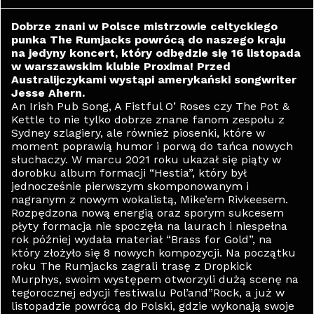
Dobrze znani w Polsce mistrzowie celtyckiego
punka The Rumjacks powrócą do naszego kraju
na jedyny koncert, który odbędzie się 16 listopada
w warszawskim klubie Proxima! Przed
Australijczykami wystąpi amerykański songwriter
Jesse Ahern.
An Irish Pub Song, A Fistful O’ Roses czy The Pot &
Kettle to nie tylko dobrze znane fanom zespołu z
Sydney szlagiery, ale również piosenki, które w
moment poprawią humor i porwą do tańca nowych
słuchaczy. W marcu 2021 roku ukazał się piąty w
dorobku album formacji “Hestia”, który był
jednocześnie pierwszym skomponowanym i
nagranym z nowym wokalistą, Mike’em Rivkeesem.
Rozpędzona nową energią oraz sporym sukcesem
płyty formacja nie spoczęła na laurach i niespełna
rok później wydała materiał “Brass for Gold”, na
który złożyło się 8 nowych kompozycji. Na początku
roku The Rumjacks zagrali trasę z Dropkick
Murphys, swoim występem otworzyli dużą scenę na
tegorocznej edycji festiwalu Pol’and”Rock, a już w
listopadzie powrócą do Polski, gdzie wykonają swoje