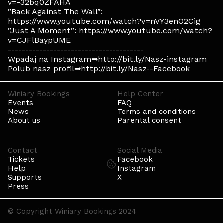
v=-32bq0ZFAHA
”Back Against The Wall”:
https://www.youtube.com/watch?v=nVY3enO2Cig
”Just A Moment”: https://www.youtube.com/watch?
v=CJFlBaypUME
---------------------------------------
Wpadaj na Instagram➡http://bit.ly/Nasz-instagram
Polub nasz profil➡http://bit.ly/Nasz--Facebook
Winiary Bookings
Help Center
Events
FAQ
News
Terms and conditions
About us
Parental consent
Contact
Social Media
Tickets
Facebook
Help
Instagram
Supports
X
Press
© Copyright Winiary Bookings 2024