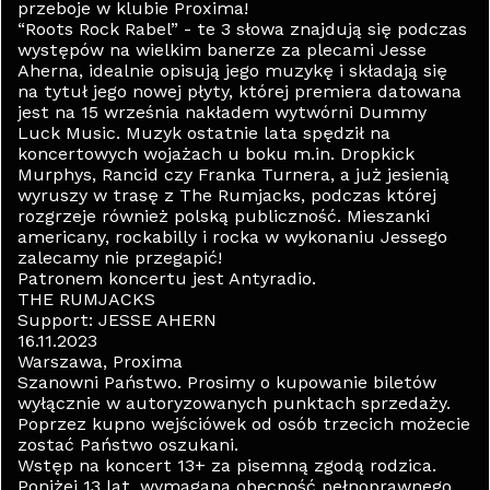
przeboje w klubie Proxima!
“Roots Rock Rabel” - te 3 słowa znajdują się podczas
występów na wielkim banerze za plecami Jesse
Aherna, idealnie opisują jego muzykę i składają się
na tytuł jego nowej płyty, której premiera datowana
jest na 15 września nakładem wytwórni Dummy
Luck Music. Muzyk ostatnie lata spędził na
koncertowych wojażach u boku m.in. Dropkick
Murphys, Rancid czy Franka Turnera, a już jesienią
wyruszy w trasę z The Rumjacks, podczas której
rozgrzeje również polską publiczność. Mieszanki
americany, rockabilly i rocka w wykonaniu Jessego
zalecamy nie przegapić!
Patronem koncertu jest Antyradio.
THE RUMJACKS
Support: JESSE AHERN
16.11.2023
Warszawa, Proxima
Szanowni Państwo. Prosimy o kupowanie biletów
wyłącznie w autoryzowanych punktach sprzedaży.
Poprzez kupno wejściówek od osób trzecich możecie
zostać Państwo oszukani.
Wstęp na koncert 13+ za pisemną zgodą rodzica.
Poniżej 13 lat, wymagana obecność pełnoprawnego