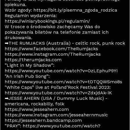
opiekuna.
Wzór zgody: https://bit.ly/pisemna_zgoda_rodzica
Regulamin wydarzenia:
https://winiarybookings.pl/regulamin/
W trosce o środowisko zachęcamy Was do
pokazywania biletów na telefonie zamiast ich
drukowania.
➡THE RUMJACKS (Australia) - celtic rock, punk rock
https://www.facebook.com/TheRumjacks
https://www.instagram.com/TheRumjacks
https://therumjacks.com
”Light in My Shadow”:
https://www.youtube.com/watch?v=OzLEphuP9YI
”An Irish Pub Song”:
https://www.youtube.com/watch?v=tDTQQWSmo8s
"White Caps” live at Pol’and’Rock Festival 2023:
https://www.youtube.com/watch?v=ZdxjdAk-iK
➡JESSE AHERN (USA / Dummy Luck Music) -
americana, rockabilly, folk
https://www.jesseahern.com
https://www.instagram.com/jesseahernmusic
https://jesseahern.bandcamp.com
”PRAY”: https://www.youtube.com/watch?