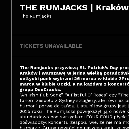
THE RUMJACKS | Kraków
The Rumjacks
TICKETS UNAVAILABLE
The Rumjacks przywiozą St. Patrick’s Day pros
Kraków i Warszawę w jedną wielką potańców
celtycki punk wybrzmi 26 marca w klubie 2Prog
marca w klubie Oczki, a na każdym z koncert
grupa DeeCracks.
“An Irish Pub Song”, “A Fistful O’ Roses” czy “Th
fanom zespołu z Sydney szlagiery, ale również 
humor i porwą do tańca. Lista hitów grupy jest 
2025 roku The Rumjacks powiększyli ją o nowe 
standardowo pod skrzydłami FOUR FOUR płycie “
doświadczył koncertu zespołu wie, że nie ma mo
humorze. Grupa powróci do naszego kraju ze s