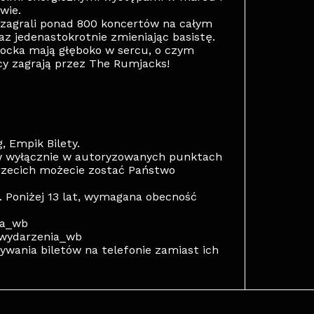
wie.
u zagrali ponad 800 koncertów na całym
z jedenastokrotnie zmieniając basistę.
 rocka mają głęboko w sercu, o czym
cy zagrają przez The Rumjacks!
, Empik Bilety.
w wyłącznie w autoryzowanych punktach
rzecich możecie zostać Państwo
. Poniżej 13 lat, wymagana obecność
ca_wb
n_wydarzenia_wb
wania biletów na telefonie zamiast ich