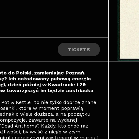
TICKETS
to do Polski, zamieniając Poznań,
kę? Ich naładowany pubową energią
i, dzień później w Kwadracie i 29
ów towarzyszyć im będzie austriacka
e Pot & Kettle” to nie tylko dobrze znane
piosenki, które w moment poprawią
jednak o wiele dłuższa, a na początku
kompozycje, zawarte na wydanej
Dead Anthems”. Każdy, kto choć raz
żliwości, by wyjść z niego w złym
woimi energicznymi występami w marcu i