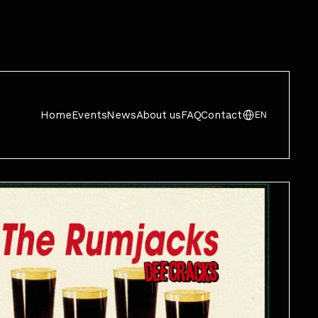
Home
Events
News
About us
FAQ
Contact
EN