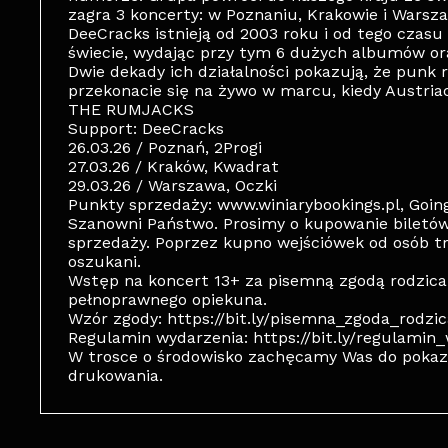
zagra 3 koncerty: w Poznaniu, Krakowie i Warsza
DeeCracks istnieją od 2003 roku i od tego czas
świecie, wydając przy tym 6 dużych albumów ora
Dwie dekady ich działalności pokazują, że punk
przekonacie się na żywo w marcu, kiedy Austria
THE RUMJACKS
Support: DeeCracks
26.03.26 / Poznań, 2Progi
27.03.26 / Kraków, Kwadrat
29.03.26 / Warszawa, Oczki
Punkty sprzedaży: www.winiarybookings.pl, Going
Szanowni Państwo. Prosimy o kupowanie biletó
sprzedaży. Poprzez kupno wejściówek od osób t
oszukani.
Wstęp na koncert 13+ za pisemną zgodą rodzica
pełnoprawnego opiekuna.
Wzór zgody: https://bit.ly/pisemna_zgoda_rodzi
Regulamin wydarzenia: https://bit.ly/regulami
W trosce o środowisko zachęcamy Was do pokazy
drukowania.