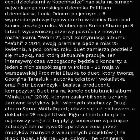
cool dzieciakami w Kopenhadze” napisała na łamach
największego duńskiego dziennika Politiken
dziennikarka Lucia Odoom po jednym z 6
wyprzedanych występów duetu w stolicy Danii pod
koniec zeszłego roku. W obecnym Sune i Sharin po 8
latach wydawniczej przerwy powrócą z nowymi
materiałami. “Pe’ahi 2”, czyli kontynuacja albumu
“Pe’ahi” z 2014, swoją premierę będzie miał 25
kwietnia, a pod koniec roku duet zamierza podzielić
się muzyką, nad którą aktualnie pracuje. Ten
intensywny czas wzbogacony będzie o koncerty, a
jeden z nich zespół zagra w Polsce - 25 maja w
warszawskiej Proximie! Blauka to duet, który tworzą
Georgina Tarasiuk - autorka tekstów i wokalistka
oraz Piotr Lewańczyk - basista, producent,
kompozytor. Duet ma na koncie debiutancki album
“Miniatura” (2019), którym zaskarbił sobie uznanie
zarówno krytyków, jak i wiernych słuchaczy. Drugi
album &quot;Wolta&quot; ukaże się już niebawem, a
dokładnie 28 maja! Utwór Figura Lichtenberga to
najnowszy singiel z tej płyty, koniecznie wpadnijcie
zobaczyć ich na żywo!Grupa stworzona przez
muzyków znanych z wielu innych projektów (The
Black Tapes, Elvis DeLuxe, Colors, The Engineers