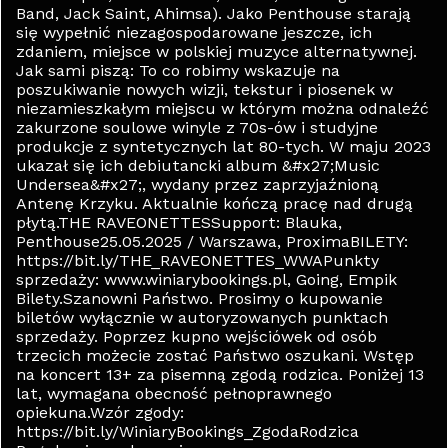
Band, Jack Saint, Ahimsa). Jako Penthouse starają
się wypełnić niezagospodarowane jeszcze, ich
zdaniem, miejsce w polskiej muzyce alternatywnej.
Jak sami piszą: To co robimy wskazuje na
poszukiwanie nowych wizji, tekstur i piosenek w
niezamieszkałym miejscu w którym można odnaleźć
zakurzone soulowe winyle z 70s-ów i studyjne
produkcje z syntetycznych lat 80-tych. W maju 2023
ukazał się ich debiutancki album &#x27;Music
Undersea&#x27;, wydany przez zaprzyjaźnioną
Antenę Krzyku. Aktualnie kończą pracę nad drugą
płytą.THE RAVEONETTESSupport: Blauka,
Penthouse25.05.2025 / Warszawa, ProximaBILETY:
https://bit.ly/THE_RAVEONETTES_WWAPunkty
sprzedaży: www.winiarybookings.pl, Going, Empik
Bilety.Szanowni Państwo. Prosimy o kupowanie
biletów wyłącznie w autoryzowanych punktach
sprzedaży. Poprzez kupno wejściówek od osób
trzecich możecie zostać Państwo oszukani. Wstęp
na koncert 13+ za pisemną zgodą rodzica. Poniżej 13
lat, wymagana obecność pełnoprawnego
opiekuna.Wzór zgody:
https://bit.ly/WiniaryBookings_ZgodaRodzica