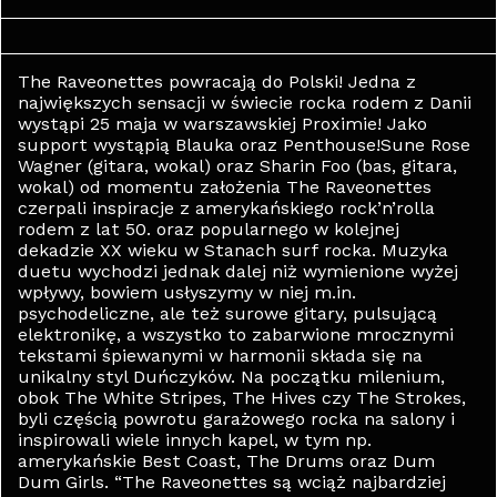
The Raveonettes powracają do Polski! Jedna z
największych sensacji w świecie rocka rodem z Danii
wystąpi 25 maja w warszawskiej Proximie! Jako
support wystąpią Blauka oraz Penthouse!Sune Rose
Wagner (gitara, wokal) oraz Sharin Foo (bas, gitara,
wokal) od momentu założenia The Raveonettes
czerpali inspiracje z amerykańskiego rock’n’rolla
rodem z lat 50. oraz popularnego w kolejnej
dekadzie XX wieku w Stanach surf rocka. Muzyka
duetu wychodzi jednak dalej niż wymienione wyżej
wpływy, bowiem usłyszymy w niej m.in.
psychodeliczne, ale też surowe gitary, pulsującą
elektronikę, a wszystko to zabarwione mrocznymi
tekstami śpiewanymi w harmonii składa się na
unikalny styl Duńczyków. Na początku milenium,
obok The White Stripes, The Hives czy The Strokes,
byli częścią powrotu garażowego rocka na salony i
inspirowali wiele innych kapel, w tym np.
amerykańskie Best Coast, The Drums oraz Dum
Dum Girls. “The Raveonettes są wciąż najbardziej