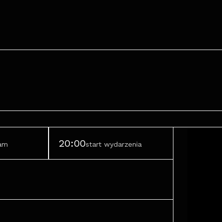
20:00
ram
start wydarzenia