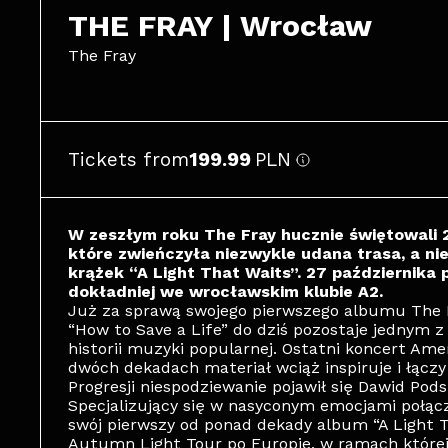
THE FRAY | Wrocław
The Fray
Tickets from
199.99
PLN
W zeszłym roku The Fray hucznie świętowali 2
które zwieńczyła niezwykle udana trasa, a ni
krążek “A Light That Waits”. 27 października
dokładniej we wrocławskim klubie A2.
Już za sprawą swojego pierwszego albumu The Fr
“How to Save a Life” do dziś pozostaje jednym 
historii muzyki popularnej. Ostatni koncert Am
dwóch dekadach materiał wciąż inspiruje i łączy
Progresji niespodziewanie pojawił się Dawid Pods
Specjalizujący się w nasyconym emocjami połącz
swój pierwszy od ponad dekady album “A Light T
Autumn Light Tour po Europie, w ramach której 2