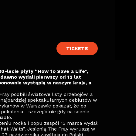
TICKETS
0-lecie płyty “How to Save a Life”,
edawno wydali pierwszy od 12 lat
 ponownie wystąpią w naszym kraju, a
ay podbili światowe listy przebojów, a
z najbardziej spektakularnych debiutów w
erykanów w Warszawie pokazał, że po
 pokolenia - szczególnie gdy na scenie
iadło.
eniu rocka i popu zespół 13 marca wydał
hat Waits”. Jesienią The Fray wyruszą w
7 października zawitają do Polski i