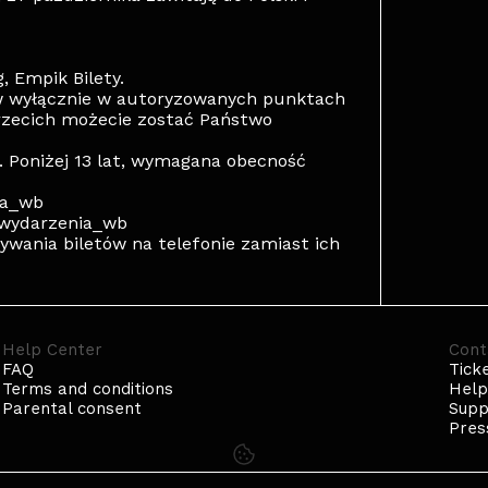
, Empik Bilety.
w wyłącznie w autoryzowanych punktach
rzecich możecie zostać Państwo
. Poniżej 13 lat, wymagana obecność
ca_wb
n_wydarzenia_wb
wania biletów na telefonie zamiast ich
Help Center
Cont
FAQ
Tick
Terms and conditions
Hel
Parental consent
Supp
Pres