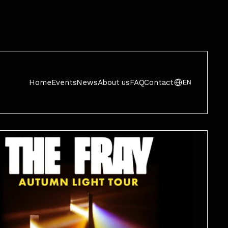
Home
Events
News
About us
FAQ
Contact
EN