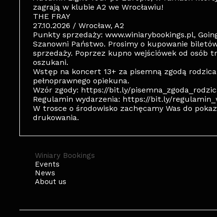
zagrają w klubie A2 we Wrocławiu!
THE FRAY
27.10.2026 / Wrocław, A2
Punkty sprzedaży: www.winiarybookings.pl, Going
Szanowni Państwo. Prosimy o kupowanie biletó
sprzedaży. Poprzez kupno wejściówek od osób t
oszukani.
Wstęp na koncert 13+ za pisemną zgodą rodzica
pełnoprawnego opiekuna.
Wzór zgody: https://bit.ly/pisemna_zgoda_rodzi
Regulamin wydarzenia: https://bit.ly/regulami
W trosce o środowisko zachęcamy Was do pokazy
drukowania.
Winiary Bookings
Events
News
About us