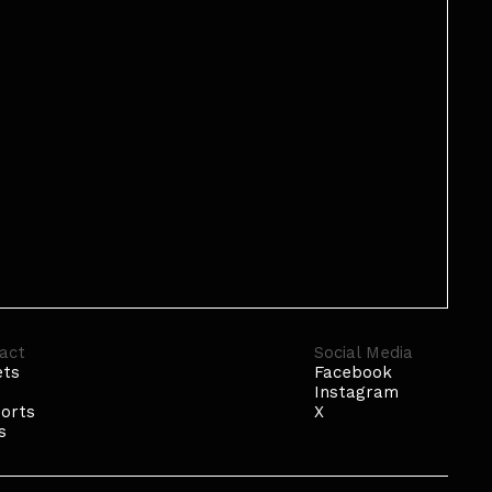
act
Social Media
ets
Facebook
p
Instagram
orts
X
s