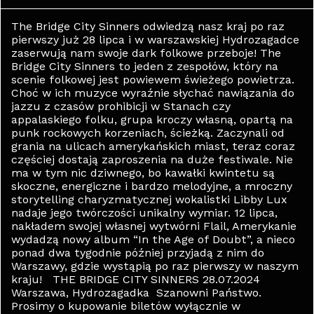
The Bridge City Sinners odwiedzą nasz kraj po raz
pierwszy już 28 lipca i w warszawskiej Hydrozagadce
zaserwują nam swoje dark folkowe przeboje! The
Bridge City Sinners to jeden z zespołów, który na
scenie folkowej jest powiewem świeżego powietrza.
Choć w ich muzyce wyraźnie słychać nawiązania do
jazzu z czasów prohibicji w Stanach czy
appalaskiego folku, grupa kroczy własną, opartą na
punk rockowych korzeniach, ścieżką. Zaczynali od
grania na ulicach amerykańskich miast, teraz coraz
częściej dostają zaproszenia na duże festiwale. Nie
ma w tym nic dziwnego, bo kawałki kwintetu są
skoczne, energiczne i bardzo melodyjne, a mroczny
storytelling charyzmatycznej wokalistki Libby Lux
nadaje jego twórczości unikalny wymiar. 12 lipca,
nakładem swojej własnej wytwórni Flail, Amerykanie
wydadzą nowy album “In the Age of Doubt”, a nieco
ponad dwa tygodnie później przyjadą z nim do
Warszawy, gdzie wystąpią po raz pierwszy w naszym
kraju! THE BRIDGE CITY SINNERS 28.07.2024
Warszawa, Hydrozagadka Szanowni Państwo.
Prosimy o kupowanie biletów wyłącznie w