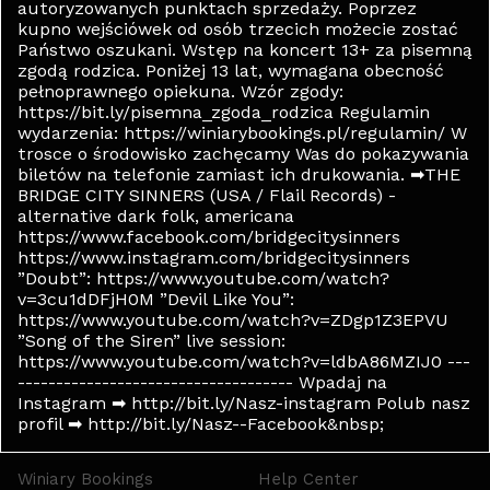
autoryzowanych punktach sprzedaży. Poprzez
kupno wejściówek od osób trzecich możecie zostać
Państwo oszukani. Wstęp na koncert 13+ za pisemną
zgodą rodzica. Poniżej 13 lat, wymagana obecność
pełnoprawnego opiekuna. Wzór zgody:
https://bit.ly/pisemna_zgoda_rodzica Regulamin
wydarzenia: https://winiarybookings.pl/regulamin/ W
trosce o środowisko zachęcamy Was do pokazywania
biletów na telefonie zamiast ich drukowania. ➡THE
BRIDGE CITY SINNERS (USA / Flail Records) -
alternative dark folk, americana
https://www.facebook.com/bridgecitysinners
https://www.instagram.com/bridgecitysinners
”Doubt”: https://www.youtube.com/watch?
v=3cu1dDFjH0M ”Devil Like You”:
https://www.youtube.com/watch?v=ZDgp1Z3EPVU
”Song of the Siren” live session:
https://www.youtube.com/watch?v=ldbA86MZIJ0 ---
------------------------------------ Wpadaj na
Instagram ➡ http://bit.ly/Nasz-instagram Polub nasz
profil ➡ http://bit.ly/Nasz--Facebook&nbsp;
Winiary Bookings
Help Center