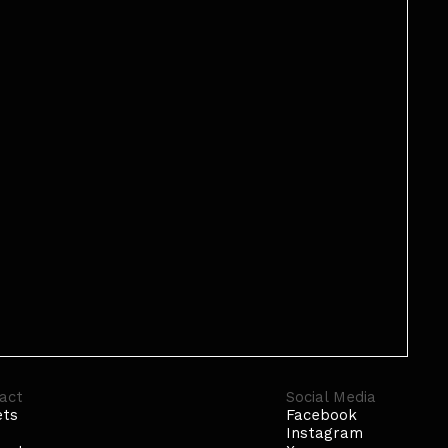
act
Social Media
ets
Facebook
p
Instagram