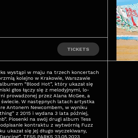
TICKETS
rks wystąpi w maju na trzech koncertach
brzmią kolejno w Krakowie, Warszawie
albumem “Blood Hot”, który ukazał się
iski głos łączy się z melodyjnymi, lo-
rni prowadzonej przez Alana McGee, a
 świecie. W następnych latach artystka
acre Antonem Newcombem, w wyniku
hing” z 2015 i wydana 3 lata później,
”. Piosenki na swój drugi album Tess
 podpisanie kontraktu z wytwórnią Fuzz
u ukazał się jej długo wyczekiwany,
Dancing”. TESS PARKS 23.05.2023