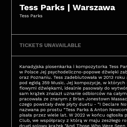
Tess Parks | Warszawa
Tess Parks
TICKETS UNAVAILABLE
Kanadyjska piosenkarka i kompozytorka Tess Pa
w Polsce Jej psychodeliczno-popowe dźwięki za
oraz Poznaniu. Tess zadebiutowała w 2013 roku 
pod egidą 359 Music. Jej kompozycje, w których n
fiowymi dźwiękami, idealnie pasowały do wytwó
sam krążek znalazł uznanie odbiorców na całym
pracowała ze znanym z Brian Jonestown Mass
czego powstały dwie płyty duetu - “I Declare Not
nazwana po prostu “Tess Parks & Anton Newcomb
pisała przez wiele lat. W 2022 w końcu ogłosiła
Club, we współpracy z którą w maju zeszłego rok
drugi solowy krążek “And Those Who Were Seen 