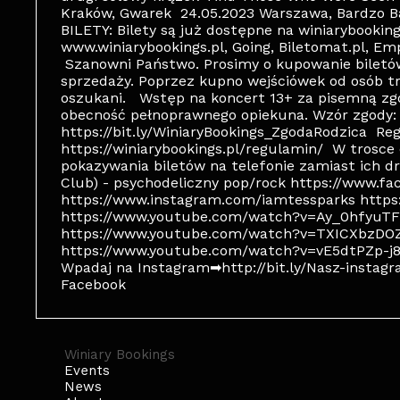
Kraków, Gwarek 24.05.2023 Warszawa, Bardzo B
BILETY: Bilety są już dostępne na winiarybookin
www.winiarybookings.pl, Going, Biletomat.pl, Emp
Szanowni Państwo. Prosimy o kupowanie bilet
sprzedaży. Poprzez kupno wejściówek od osób t
oszukani. Wstęp na koncert 13+ za pisemną zgo
obecność pełnoprawnego opiekuna. Wzór zgody:
https://bit.ly/WiniaryBookings_ZgodaRodzica Re
https://winiarybookings.pl/regulamin/ W trosc
pokazywania biletów na telefonie zamiast ich 
Club) - psychodeliczny pop/rock https://www.f
https://www.instagram.com/iamtessparks https:
https://www.youtube.com/watch?v=Ay_0hfyuTF
https://www.youtube.com/watch?v=TXICXbzDOZk
https://www.youtube.com/watch?v=vE5dtPZp-j8 ---
Wpadaj na Instagram➡http://bit.ly/Nasz-instagra
Facebook
Winiary Bookings
Events
News