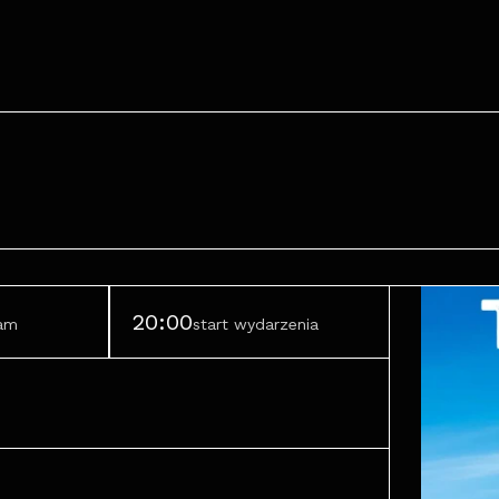
20:00
ram
start wydarzenia