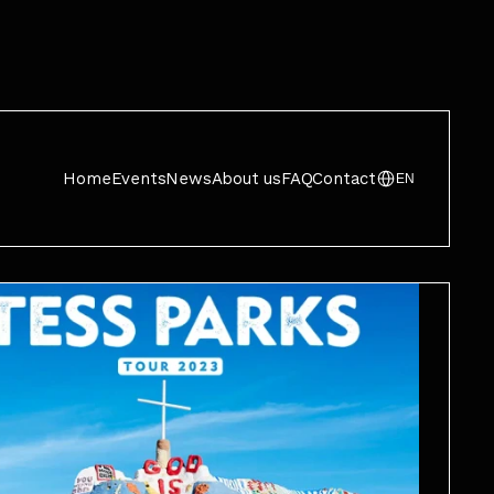
Home
Events
News
About us
FAQ
Contact
EN