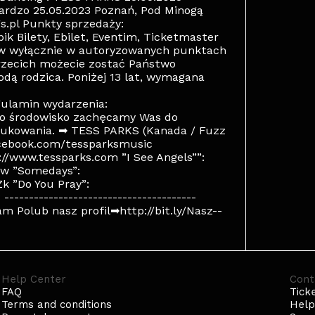
ardzo 25.05.2023 Poznań, Pod Minogą
gs.pl Punkty sprzedaży:
ik Bilety, Ebilet, Eventim, Ticketmaster
ów wyłącznie w autoryzowanych punktach
rzecich możecie zostać Państwo
dą rodzica. Poniżej 13 lat, wymagana
gulamin wydarzenia:
e o środowisko zachęcamy Was do
drukowania. ➡ TESS PARKS (Kanada / Fuzz
acebook.com/tessparksmusic
//www.tessparks.com ”I See Angels””:
w ”Somedays”:
 ”Do You Pray”:
------------------------------------
m Polub nasz profil➡http://bit.ly/Nasz--
Help Center
Cont
FAQ
Tick
Terms and conditions
Hel