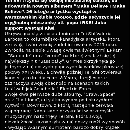
Tei Shi trzyma się swojej niezależnej ścieżki, co
udowadnia nowym albumem “Make Believe I Make
Believe”. 26 lutego artystka wystąpi w
warszawskim klubie VooDoo, gdzie usłyszycie jej
oryginalną mieszankę alt-popu i R&B! Jako
support wystąpi Kiwi.
Ukrywająca się za pseudonimem Tei Shi Valerie
Barbosa to kolumbijsko-kanadyjska artystka, która
ze swoją twórczością zadebiutowała w 2013 roku.
Zwróciła na siebie uwagę dwiema świetnymi EPkami
- “Saudade” oraz “Verde”, na której znalazł się jej
największy hit “Bassically”. Grimes okrzyknęła go
jednym z najlepszych popowych kawałków pierwszej
połowy XXI wieku, a chwilę później Tei Shi otwierała
koncerty m.in. dla Years & Years, Jungles oraz
zaznaczyła swoją obecność na scenach takich
festiwali jak Coachella i Electric Forest.
Swoje dwa pierwsze duże albumy, “Crawl Space”
oraz “La Linda”, artystka wydała pod skrzydłami
wytwórni Downtown, z którą następnie zerwała
współpracę. Napotkane przykrości w przemyśle
muzycznym natchnęły Tei Shi, która swoją
niezależność zaznaczyła w najlepszy możliwy sposób
- wydając własnym sumptem bardzo dobry krążek