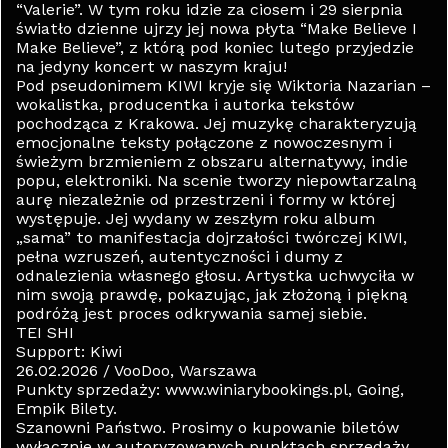
“Valerie”. W tym roku idzie za ciosem i 29 sierpnia
światło dzienne ujrzy jej nowa płyta “Make Believe I
Make Believe”, z którą pod koniec lutego przyjedzie
na jedyny koncert w naszym kraju!
Pod pseudonimem KIWI kryje się Wiktoria Nazarian –
wokalistka, producentka i autorka tekstów
pochodząca z Krakowa. Jej muzykę charakteryzują
emocjonalne teksty połączone z nowoczesnym i
świeżym brzmieniem z obszaru alternatywy, indie
popu, elektroniki. Na scenie tworzy niepowtarzalną
aurę niezależnie od przestrzeni i formy w której
występuje. Jej wydany w zeszłym roku album
„sama” to manifestacja dojrzałości twórczej KIWI,
pełna wzruszeń, autentyczności i dumy z
odnalezienia własnego głosu. Artystka uchwyciła w
nim swoją prawdę, pokazując, jak złożoną i piękną
podróżą jest proces odkrywania samej siebie.
TEI SHI
Support: Kiwi
26.02.2026 / VooDoo, Warszawa
Punkty sprzedaży: www.winiarybookings.pl, Going,
Empik Bilety.
Szanowni Państwo. Prosimy o kupowanie biletów
wyłącznie w autoryzowanych punktach sprzedaży.