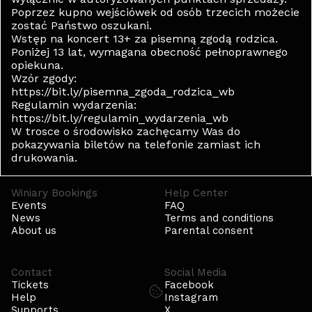
Poprzez kupno wejściówek od osób trzecich możecie
zostać Państwo oszukani.
Wstęp na koncert 13+ za pisemną zgodą rodzica.
Poniżej 13 lat, wymagana obecność pełnoprawnego
opiekuna.
Wzór zgody:
https://bit.ly/pisemna_zgoda_rodzica_wb
Regulamin wydarzenia:
https://bit.ly/regulamin_wydarzenia_wb
W trosce o środowisko zachęcamy Was do
pokazywania biletów na telefonie zamiast ich
drukowania.
Winiary Bookings
Help Center
Events
FAQ
News
Terms and conditions
About us
Parental consent
Contact
Social Media
Tickets
Facebook
Help
Instagram
Supports
X