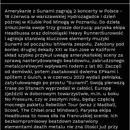
Amerykanie z Sunami zagrają 2 koncerty w Polsce -
18 czerwca w warszawskiej Hydrozagadce i dzień
później w Klubie Pod Minogą w Poznaniu. Do dzieła
zniszczenia swoje trzy grosze dorzucą: paryska ekipa
Headbussa oraz dolnośląski Heavy Runner!Surowość
i agresja stanowią kluczowe elementy muzyki
Sunami od początku istnienia zespołu. Założony pod
koniec drugiej dekady XXI w San Jose w Kaliforni
skład szybko przykuł uwagę amerykańskiej sceny za
sprawą nasterydowanego beatdownu, zabrudzonego
metalcore’owymi wpływami rodem z lat 90. Zaczęli
od demówki, potem zaatakowali dwiema EPkami i
splitem z Gulch, a w czerwcu 2023 wydali pełniaka,
zatytułowanego po prostu “Sunami”. Swoją pierwszą
trasę po Stanach wyprzedali w całości, Europę
zjeździli w doborowym towarzystwie, m.in. u boku
No Pressure, czy w zeszłym roku, będąc częścią
mocnego pakietu Rebellion Tour (wraz z Madball,
Scowl, The Chisel oraz Mindwar). Paryska ekipa
Headbussa to nowa siła na francuskiej scenie. Ich
bezkompromisowy beatdown zabarwiony
elementami death metalu nie zna litości już przy