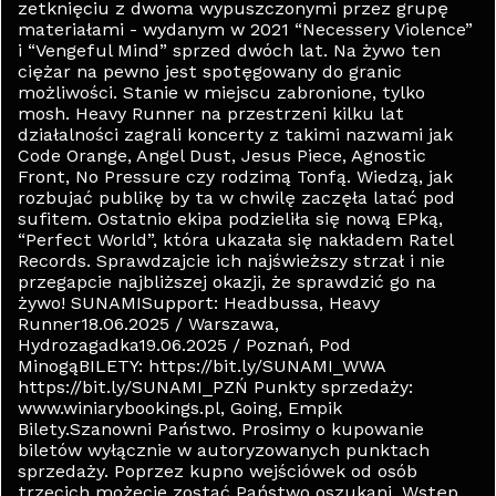
zetknięciu z dwoma wypuszczonymi przez grupę
materiałami - wydanym w 2021 “Necessery Violence”
i “Vengeful Mind” sprzed dwóch lat. Na żywo ten
ciężar na pewno jest spotęgowany do granic
możliwości. Stanie w miejscu zabronione, tylko
mosh. Heavy Runner na przestrzeni kilku lat
działalności zagrali koncerty z takimi nazwami jak
Code Orange, Angel Dust, Jesus Piece, Agnostic
Front, No Pressure czy rodzimą Tonfą. Wiedzą, jak
rozbujać publikę by ta w chwilę zaczęła latać pod
sufitem. Ostatnio ekipa podzieliła się nową EPką,
“Perfect World”, która ukazała się nakładem Ratel
Records. Sprawdzajcie ich najświeższy strzał i nie
przegapcie najbliższej okazji, że sprawdzić go na
żywo! SUNAMISupport: Headbussa, Heavy
Runner18.06.2025 / Warszawa,
Hydrozagadka19.06.2025 / Poznań, Pod
MinogąBILETY: https://bit.ly/SUNAMI_WWA
https://bit.ly/SUNAMI_PZŃ Punkty sprzedaży:
www.winiarybookings.pl, Going, Empik
Bilety.Szanowni Państwo. Prosimy o kupowanie
biletów wyłącznie w autoryzowanych punktach
sprzedaży. Poprzez kupno wejściówek od osób
trzecich możecie zostać Państwo oszukani. Wstęp