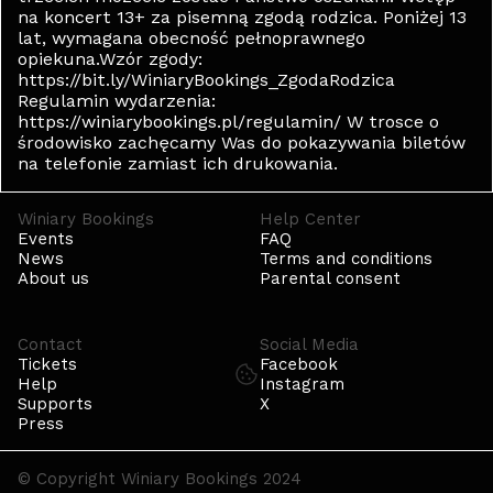
na koncert 13+ za pisemną zgodą rodzica. Poniżej 13
lat, wymagana obecność pełnoprawnego
opiekuna.Wzór zgody:
https://bit.ly/WiniaryBookings_ZgodaRodzica
Regulamin wydarzenia:
https://winiarybookings.pl/regulamin/ W trosce o
środowisko zachęcamy Was do pokazywania biletów
na telefonie zamiast ich drukowania.
Winiary Bookings
Help Center
Events
FAQ
News
Terms and conditions
About us
Parental consent
Contact
Social Media
Tickets
Facebook
Help
Instagram
Supports
X
Press
© Copyright Winiary Bookings 2024