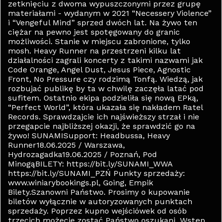
zetknięciu z dwoma wypuszczonymi przez grupę
materiałami - wydanym w 2021 “Necessery Violence”
i “Vengeful Mind” sprzed dwóch lat. Na żywo ten
ciężar na pewno jest spotęgowany do granic
możliwości. Stanie w miejscu zabronione, tylko
mosh. Heavy Runner na przestrzeni kilku lat
działalności zagrali koncerty z takimi nazwami jak
Code Orange, Angel Dust, Jesus Piece, Agnostic
Front, No Pressure czy rodzimą Tonfą. Wiedzą, jak
rozbujać publikę by ta w chwilę zaczęła latać pod
sufitem. Ostatnio ekipa podzieliła się nową EPką,
“Perfect World”, która ukazała się nakładem Ratel
Records. Sprawdzajcie ich najświeższy strzał i nie
przegapcie najbliższej okazji, że sprawdzić go na
żywo! SUNAMISupport: Headbussa, Heavy
Runner18.06.2025 / Warszawa,
Hydrozagadka19.06.2025 / Poznań, Pod
MinogąBILETY: https://bit.ly/SUNAMI_WWA
https://bit.ly/SUNAMI_PZŃ Punkty sprzedaży:
www.winiarybookings.pl, Going, Empik
Bilety.Szanowni Państwo. Prosimy o kupowanie
biletów wyłącznie w autoryzowanych punktach
sprzedaży. Poprzez kupno wejściówek od osób
trzecich możecie zostać Państwo oszukani. Wstęp