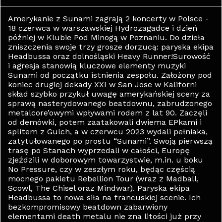
Amerykanie z Sunami zagrają 2 koncerty w Polsce -
18 czerwca w warszawskiej Hydrozagadce i dzień
później w Klubie Pod Minogą w Poznaniu. Do dzieła
zniszczenia swoje trzy grosze dorzucą: paryska ekipa
Headbussa oraz dolnośląski Heavy Runner!Surowość
i agresja stanowią kluczowe elementy muzyki
Sunami od początku istnienia zespołu. Założony pod
koniec drugiej dekady XXI w San Jose w Kaliforni
skład szybko przykuł uwagę amerykańskiej sceny za
sprawą nasterydowanego beatdownu, zabrudzonego
metalcore’owymi wpływami rodem z lat 90. Zaczęli
od demówki, potem zaatakowali dwiema EPkami i
splitem z Gulch, a w czerwcu 2023 wydali pełniaka,
zatytułowanego po prostu “Sunami”. Swoją pierwszą
trasę po Stanach wyprzedali w całości, Europę
zjeździli w doborowym towarzystwie, m.in. u boku
No Pressure, czy w zeszłym roku, będąc częścią
mocnego pakietu Rebellion Tour (wraz z Madball,
Scowl, The Chisel oraz Mindwar). Paryska ekipa
Headbussa to nowa siła na francuskiej scenie. Ich
bezkompromisowy beatdown zabarwiony
elementami death metalu nie zna litości już przy