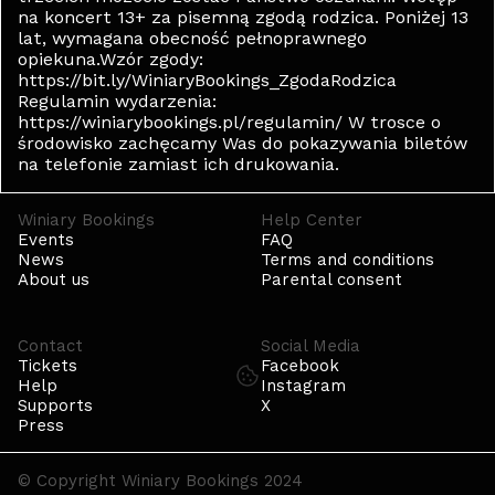
na koncert 13+ za pisemną zgodą rodzica. Poniżej 13
lat, wymagana obecność pełnoprawnego
opiekuna.Wzór zgody:
https://bit.ly/WiniaryBookings_ZgodaRodzica
Regulamin wydarzenia:
https://winiarybookings.pl/regulamin/ W trosce o
środowisko zachęcamy Was do pokazywania biletów
na telefonie zamiast ich drukowania.
Winiary Bookings
Help Center
Events
FAQ
News
Terms and conditions
About us
Parental consent
Contact
Social Media
Tickets
Facebook
Help
Instagram
Supports
X
Press
© Copyright Winiary Bookings 2024