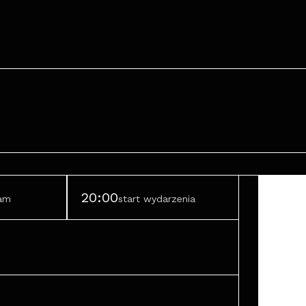
20:00
ram
start wydarzenia