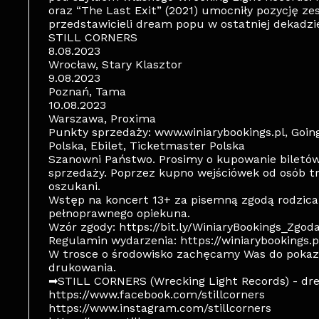
oraz “The Last Exit” (2021) umocniły pozycję ze
przedstawicieli dream popu w ostatniej dekadzi
STILL CORNERS
8.08.2023
Wrocław, Stary Klasztor
9.08.2023
Poznań, Tama
10.08.2023
Warszawa, Proxima
Punkty sprzedaży: www.winiarybookings.pl, Going
Polska, Ebilet, Ticketmaster Polska
Szanowni Państwo. Prosimy o kupowanie biletó
sprzedaży. Poprzez kupno wejściówek od osób t
oszukani.
Wstęp na koncert 13+ za pisemną zgodą rodzica
pełnoprawnego opiekuna.
Wzór zgody: https://bit.ly/WiniaryBookings_Zgod
Regulamin wydarzenia: https://winiarybookings.
W trosce o środowisko zachęcamy Was do pokazy
drukowania.
➡STILL CORNERS (Wrecking Light Records) - dr
https://www.facebook.com/stillcorners
https://www.instagram.com/stillcorners