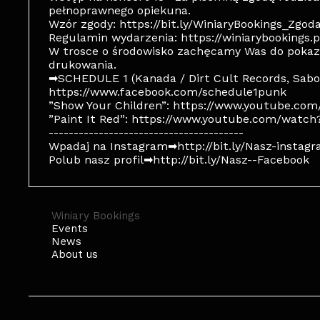
pełnoprawnego opiekuna.
Wzór zgody: https://bit.ly/WiniaryBookings_Zgod
Regulamin wydarzenia: https://winiarybookings.
W trosce o środowisko zachęcamy Was do pokazy
drukowania.
➡SCHEDULE 1 (Kanada / Dirt Cult Records, Sabo
https://www.facebook.com/schedule1punk
”Show Your Children”: https://www.youtube.co
”Paint It Red”: https://www.youtube.com/wat
---------------------------------------
Wpadaj na Instagram➡http://bit.ly/Nasz-instag
Polub nasz profil➡http://bit.ly/Nasz--Facebook
Winiary Bookings
Events
News
About us