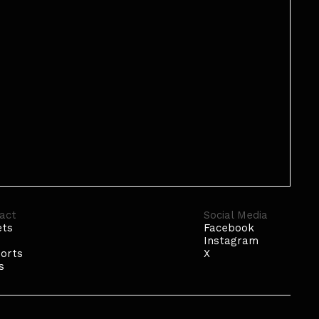
act
Social Media
ets
Facebook
p
Instagram
orts
X
s