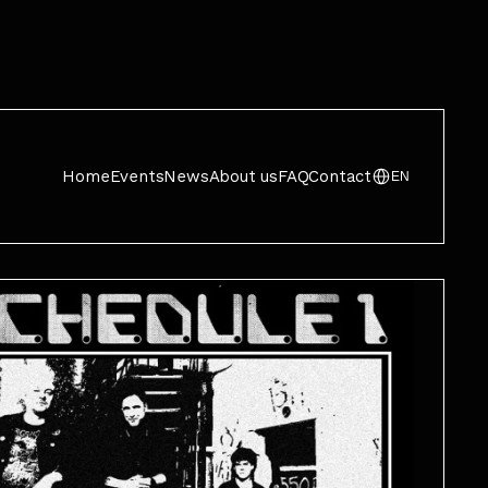
Home
Events
News
About us
FAQ
Contact
EN