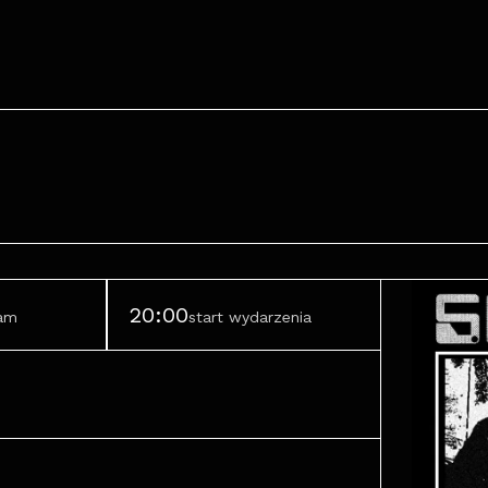
20:00
ram
start wydarzenia