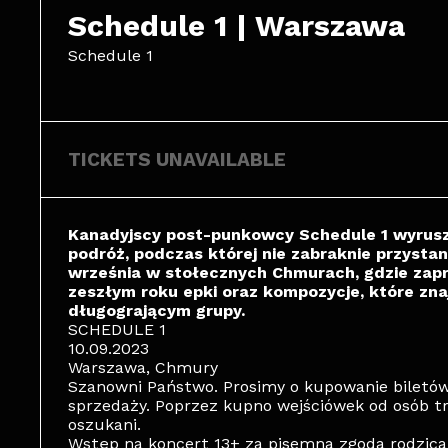
Schedule 1 | Warszawa
Schedule 1
TICKETS UNAVAILABLE
Kanadyjscy post-punkowcy Schedule 1 wyrusz
podróż, podczas której nie zabraknie przysta
września w stołecznych Chmurach, gdzie zapr
zeszłym roku epki oraz kompozycje, które zn
długogrającym grupy.
SCHEDULE 1
10.09.2023
Warszawa, Chmury
Szanowni Państwo. Prosimy o kupowanie biletó
sprzedaży. Poprzez kupno wejściówek od osób t
oszukani.
Wstęp na koncert 13+ za pisemną zgodą rodzica