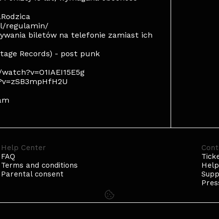
aRodzica
pl/regulamin/
wania biletów na telefonie zamiast ich
tage Records) - post punk
m/watch?v=O1IAEI15E5g
ch?v=zSB3mpHfH2U
ram
Help Center
Cont
FAQ
Tick
Terms and conditions
Hel
Parental consent
Supp
Pres