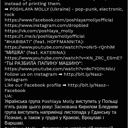
instead of printing them.
➡ POSHLAYA MOLLY (Ukraine) - pop-punk, electronic,
rock
https://www.facebook.com/poshlayamollyofficial
https://www.instagram.com/dropbled
https://vk.com/poshlaya_molly
https://t.me/s/poshlayamollyofficial
"#HABIBATI" (feat. HOFFMANNITA):
https://www.youtube.com/watch?v=oNr5-rQnhiM
"МИШКА" (feat. KATERINA):
https://www.youtube.com/watch?v=KN_ZRC_ESmE?
"ТЫ РАЗБИЛА ПАПИНУ МАШИНУ":
https://www.youtube.com/watch?v=8o7YOiYcNbU
Follow us on Instagram ➡ http://bit.ly/Nasz-
instagram
Like our Facebook profile ➡ http://bit.ly/Nasz--
Facebook
UA:
Українська група Poshlaya Molly виступить у Польщі
п'ять разів цього року! Заснована Кирилом Бледним
група виступить наприкінці листопада у Гданську та
Познані, а також у грудні у Кракові, Вроцлаві і
Варшаві.