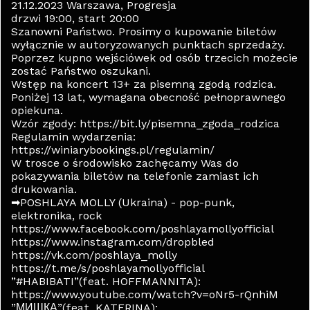
21.12.2023 Warszawa, Progresja
drzwi 19:00, start 20:00
Szanowni Państwo. Prosimy o kupowanie biletów
wyłącznie w autoryzowanych punktach sprzedaży.
Poprzez kupno wejściówek od osób trzecich możecie
zostać Państwo oszukani.
Wstęp na koncert 13+ za pisemną zgodą rodzica.
Poniżej 13 lat, wymagana obecność pełnoprawnego
opiekuna.
Wzór zgody: https://bit.ly/pisemna_zgoda_rodzica
Regulamin wydarzenia:
https://winiarybookings.pl/regulamin/
W trosce o środowisko zachęcamy Was do
pokazywania biletów na telefonie zamiast ich
drukowania.
➡POSHLAYA MOLLY (Ukraina) - pop-punk,
elektronika, rock
https://www.facebook.com/poshlayamollyofficial
https://www.instagram.com/dropbled
https://vk.com/poshlaya_molly
https://t.me/s/poshlayamollyofficial
”#HABIBATI”(feat. HOFFMANNITA):
https://www.youtube.com/watch?v=oNr5-rQnhiM
”МИШКА”(feat. KATERINA):