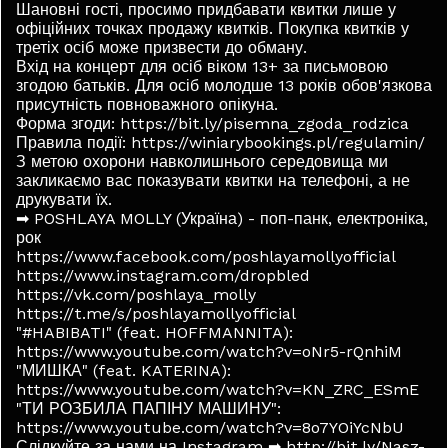
Шановні гості, просимо придбавати квитки лише у
офіційних точках продажу квитків. Покупка квитків у
третіх осіб може призвести до обману.
Вхід на концерт для осіб віком 13+ за письмовою
згодою батьків. Для осіб молодше 13 років обов'язкова
присутність повноважного опікуна.
Форма згоди: https://bit.ly/pisemna_zgoda_rodzica
Правила події: https://winiarybookings.pl/regulamin/
З метою охорони навколишнього середовища ми
закликаємо вас показувати квитки на телефоні, а не
друкувати їх.
➡ POSHLAYA MOLLY (Україна) - поп-панк, електроніка,
рок
https://www.facebook.com/poshlayamollyofficial
https://www.instagram.com/dropbled
https://vk.com/poshlaya_molly
https://t.me/s/poshlayamollyofficial
"#HABIBATI" (feat. HOFFMANNITA):
https://www.youtube.com/watch?v=oNr5-rQnhiM
"МИШКА" (feat. KATERINA):
https://www.youtube.com/watch?v=KN_ZRC_ESmE
"ТИ РОЗБИЛА ПАПІНУ МАШИНУ":
https://www.youtube.com/watch?v=8o7YOiYcNbU
Слідкуйте за нами на Instagram ➡ http://bit.ly/Nasz-