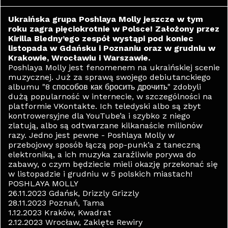
Ukraińska grupa Poshlaya Molly jeszcze w tym
roku zagra pięciokrotnie w Polsce! Założony przez
Kirilla Bledny’ego zespół wystąpi pod koniec
listopada w Gdańsku i Poznaniu oraz w grudniu w
Krakowie, Wrocławiu i Warszawie.
Poshlaya Molly jest fenomenem na ukraińskiej scenie
muzycznej. Już za sprawą swojego debiutanckiego
albumu "8 способов как бросить дрочить" zdobyli
dużą popularność w internecie, w szczególności na
platformie VKontakte. Ich teledyski albo są zbyt
kontrowersyjne dla YouTube’a i szybko z niego
zlatują, albo są odtwarzane kilkanaście milionów
razy. Jedno jest pewne - Poshlaya Molly w
przebojowy sposób łączą pop-punk’a z taneczną
elektroniką, a ich muzyka zaraźliwie porywa do
zabawy, o czym będziecie mieli okazję przekonać się
w listopadzie i grudniu w 5 polskich miastach!
POSHLAYA MOLLY
26.11.2023 Gdańsk, Drizzly Grizzly
28.11.2023 Poznań, Tama
1.12.2023 Kraków, Kwadrat
2.12.2023 Wrocław, Zaklęte Rewiry