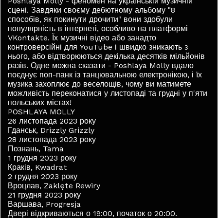
Poshlaya Molly - феномен на українській музичній
сцені. Завдяки своєму дебютному альбому "8
способів, як покинути дрочити" вони здобули
популярність в інтернеті, особливо на платформі
VKontakte. Їх музичні відео або занадто
контроверсійні для YouTube і швидко зникають з
нього, або відтворюються декілька десятків мільйонів
разів. Одне можна сказати - Poshlaya Molly вдало
поєднує поп-панк із танцювальною електронікою, і їх
музика захоплює до веселощів, чому ви матимете
можливість переконатися у листопаді та грудні у п'яти
польських містах!
POSHLAYA MOLLY
26 листопада 2023 року
Гданськ, Drizzly Grizzly
28 листопада 2023 року
Познань, Tama
1 грудня 2023 року
Краків, Kwadrat
2 грудня 2023 року
Вроцлав, Zaklęte Rewiry
21 грудня 2023 року
Варшава, Progresja
Двері відкриваються о 19:00, початок о 20:00.