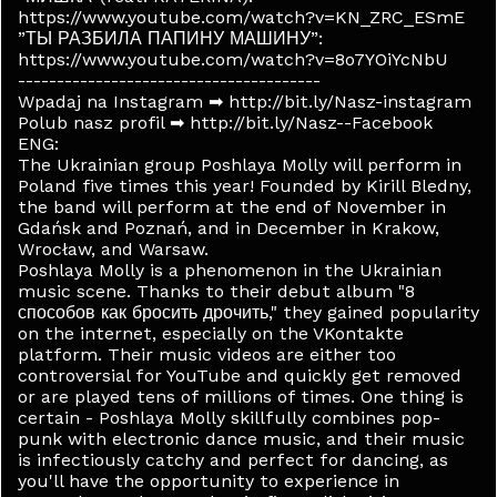
https://www.youtube.com/watch?v=KN_ZRC_ESmE
”ТЫ РАЗБИЛА ПАПИНУ МАШИНУ”:
https://www.youtube.com/watch?v=8o7YOiYcNbU
---------------------------------------
Wpadaj na Instagram ➡ http://bit.ly/Nasz-instagram
Polub nasz profil ➡ http://bit.ly/Nasz--Facebook
ENG:
The Ukrainian group Poshlaya Molly will perform in
Poland five times this year! Founded by Kirill Bledny,
the band will perform at the end of November in
Gdańsk and Poznań, and in December in Krakow,
Wrocław, and Warsaw.
Poshlaya Molly is a phenomenon in the Ukrainian
music scene. Thanks to their debut album "8
способов как бросить дрочить," they gained popularity
on the internet, especially on the VKontakte
platform. Their music videos are either too
controversial for YouTube and quickly get removed
or are played tens of millions of times. One thing is
certain - Poshlaya Molly skillfully combines pop-
punk with electronic dance music, and their music
is infectiously catchy and perfect for dancing, as
you'll have the opportunity to experience in