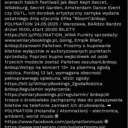
scenach takich festiwali jak Best Kept Secret,
Wildeburg, Secret Garden, Amsterdam Dance Event
czy DGTL. Ich dorobek artystyczny zamyka wydana
ostatniego dnia stycznia EPka “Bloom”.&nbsp;
POLYNATION 24.05.2025 / Warszawa, BARdzo Bardzo
drzwi 19:00, start 20:00 BILETY:
https://bit.ly/POLYNATION_WWA Punkty sprzedaży:
www.winiarybookings.pl, Going, Empik Bilety
&nbsp;Szanowni Państwo. Prosimy o kupowanie
biletów wyłącznie w autoryzowanych punktach
sprzedaży. Poprzez kupno wejściówek od osób
trzecich możecie zostać Państwo oszukani.&nbsp;
&nbsp;Wstęp na koncert 13+ za pisemną zgodą
rodzica. Poniżej 13 lat, wymagana obecność
pełnoprawnego opiekuna. Wzór zgody:
https://bit.ly/WiniaryBookings_ZgodaRodzica
&nbsp;Regulamin wydarzenia:
https://winiarybookings.pl/regulamin/ &nbsp;W
trosce o środowisko zachęcamy Was do pokazywania
biletów na telefonie zamiast ich drukowania. ➡
POLYNATION (Holandia / Atomnation) - electronica,
ambient, world music 🌐
https://www.facebook.com/polynationmusic 🌐
https://www.instagram.com/polynationmusic