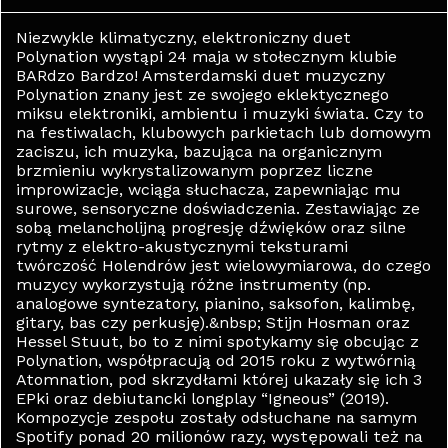
Niezwykle klimatyczny, elektroniczny duet
Polynation wystąpi 24 maja w stołecznym klubie
BARdzo Bardzo! Amsterdamski duet muzyczny
Polynation znany jest ze swojego eklektycznego
miksu elektroniki, ambientu i muzyki świata. Czy to
na festiwalach, klubowych parkietach lub domowym
zaciszu, ich muzyka, bazująca na organicznym
brzmieniu wykrystalizowanym poprzez liczne
improwizacje, wciąga słuchacza, zapewniając mu
surowe, sensoryczne doświadczenia. Zestawiając ze
sobą melancholijną progresję dźwięków oraz silne
rytmy z elektro-akustycznymi teksturami
twórczość Holendrów jest wielowymiarowa, do czego
muzycy wykorzystują różne instrumenty (np.
analogowe syntezatory, pianino, saksofon, kalimbę,
gitary, bas czy perkusję).&nbsp; Stijn Hosman oraz
Hessel Stuut, bo to z nimi spotykamy się obcując z
Polynation, współpracują od 2015 roku z wytwórnią
Atomnation, pod skrzydłami której ukazały się ich 3
EPki oraz debiutancki longplay “Igneous” (2019).
Kompozycje zespołu zostały odsłuchane na samym
Spotify ponad 20 milionów razy, występowali też na