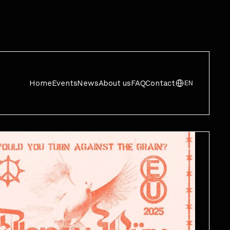
Home
Events
News
About us
FAQ
Contact
EN