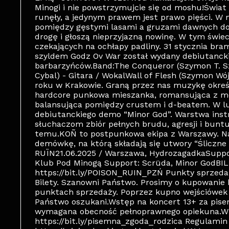
Minogi i nie powstrzymujcie się od moshu!Świat
runęły, a jedynym prawem jest prawo pięści. W 
pomiędzy gęstymi lasami a gruzami dawnych d
drogę i głoszą nieprzyjazną nowinę. W tym świeci
czekających na ochłapy padliny. 31 stycznia bra
szyldem Godz Ov War został wydany debiutanck
barbarzyńców.Band:The Conqueror (Szymon T. Sze
Cybal) - Gitara / WokalWall of Flesh (Szymon Wó
roku w Krakowie. Graną przez nas muzykę okreś
hardcore punkowa mieszanka, romansująca z m
balansująca pomiędzy crustem i d-beatem. W l
debiutanckiego demo “Minor God”. Warstwa instr
słuchaczom zbiór pełnych brudu, agresji i buntu
temu.KOÑ to postpunkowa ekipa z Warszawy. Na
demówkę, na którą składają się utwory “Śliczne 
RUÏN21.06.2025 / Warszawa, HydrozagadkaSuppor
Klub Pod Minogą Support: Scrüda, Minor GodBIL
https://bit.ly/POISON_RUIN_PZŃ Punkty sprzedaż
Bilety. Szanowni Państwo. Prosimy o kupowanie
punktach sprzedaży. Poprzez kupno wejściówek 
Państwo oszukani.Wstęp na koncert 13+ za pisem
wymagana obecność pełnoprawnego opiekuna.Wz
https://bit.ly/pisemna_zgoda_rodzica Regulamin