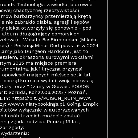
 upadł. Technologia zawiodła, biurowce
nowej chaotycznej rzeczywistości
omów barbarzyńcy przemierzają krętą
e nie zabrakło diabła, agresji i sępów
my piekła otworzyły się ponownie - pod
i album długogrający pomorskich
lewa) - Wokal / BasFirecracker (Mikołaj
jcik) - PerkusjaMinor God powstał w 2024
lamy jako Dungeon Hardcore, jest to
etalem, okraszona surowymi wokalami,
utym 2025 ma miejsce premiera
umentalna, jak i liryczna przynosi
 opowieści mających miejsce setki lat
 początku maja wydali swoją pierwszą
Oczy” oraz “Dziury w Głowie”. POISON
t: Scrüda, Koñ22.06.2025 / Poznań,
ETY: https://bit.ly/POISON_RUIN_WWA
y: www.winiarybookings.pl, Going, Empik
 biletów wyłącznie w autoryzowanych
od osób trzecich możecie zostać
ną zgodą rodzica. Poniżej 13 lat,
ór zgody:
 wydarzenia: