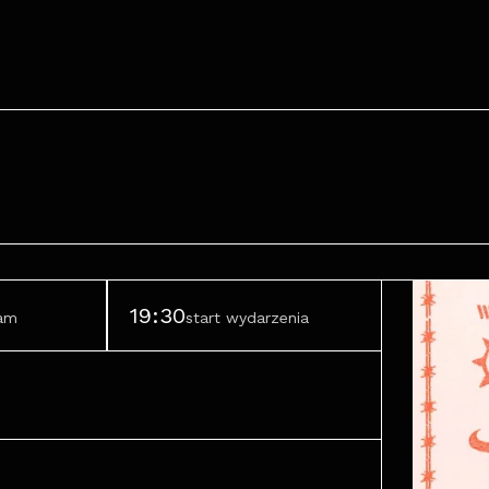
19:30
ram
start wydarzenia