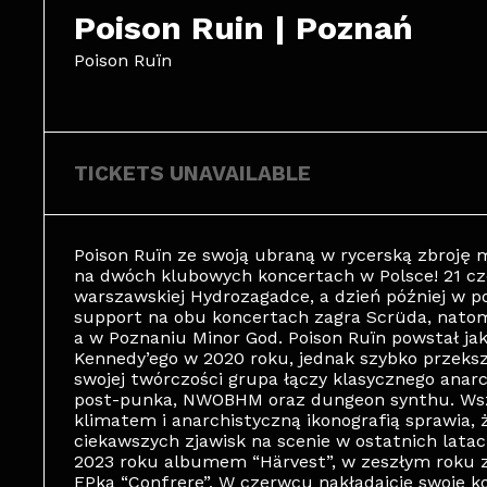
Poison Ruin | Poznań
Poison Ruïn
TICKETS UNAVAILABLE
Poison Ruïn ze swoją ubraną w rycerską zbroję 
na dwóch klubowych koncertach w Polsce! 21 c
warszawskiej Hydrozagadce, a dzień później w 
support na obu koncertach zagra Scrüda, natom
a w Poznaniu Minor God. Poison Ruïn powstał jak
Kennedy’ego w 2020 roku, jednak szybko przeksz
swojej twórczości grupa łączy klasycznego anar
post-punka, NWOBHM oraz dungeon synthu. Wsz
klimatem i anarchistyczną ikonografią sprawia, ż
ciekawszych zjawisk na scenie w ostatnich lata
2023 roku albumem “Härvest”, w zeszłym roku 
EPką “Confrere”. W czerwcu nakładajcie swoje k