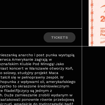
TICKETS
mieszanką anarcho i post punka wystąpią
zerwca Amerykanie zagrają w
poznańskim Klubie Pod Minogą! Jako
iast koncert w Warszawie otworzy Koñ,
o solowy, studyjny projekt Maca
tałcił się w pełnoprawny zespół. W
chopunka z wpływami oi!, amerykańskiego
ystko to okraszone średniowiecznym
e filadelfijczycy są jednym z
ch. Duże zamieszanie zrobili wydanym w
zaatakowali ponownie równie przebojową
olczugi, wpadajcie do Hydrozagadki bądź