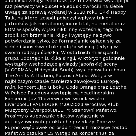
Japońska załoga Paledusk już 11 czerwca wystąpi po
raz pierwszy w Polsce! Paledusk zwrócili na siebie
uwagę za sprawą wydanej w 2020 roku EPki Happy
Talk, na której zespół połączył wpływy takich
gatunków jak metalcore, industrial, nu metal oraz
EDM w sposób, w jaki nikt inny wcześniej tego nie
zrobił. Ich brzmienie, klipy i występy na żywo
potwierdzają tylko, że formacja nie ogląda się za
siebie i konsekwentnie podąża własną, jedyną w
swoim rodzaju ścieżką. W ostatnich miesiącach
grupa udostępniła kilka singli, w których gościnnie
wystąpiły wschodzące gwiazdy japońskiej sceny
(VIGORMAN, Hideyoshi, Such), występowała u boku
The Amity Affliction, Polaris i Alpha Wolf, a w
najbliższym czasie zamierza zawojować Europę,
m.in. koncertując u boku Code Orange oraz Loathe.
W Polsce Paledusk wystąpią na headlinerskim
koncercie już 11 czerwca we wrocławskim
Liverpoolu! PALEDUSK 11.06.2023 Wrocław, Klub
Muzyczny Liverpool BILETY: ️Szanowni Państwo.
Prosimy o kupowanie biletów wyłącznie w
autoryzowanych punktach sprzedaży. Poprzez
kupno wejściówek od osób trzecich możecie zostać
Państwo oszukani.⚠️ Wstęp na koncert 13+ za