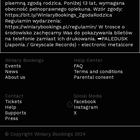
pisemną zgodą rodzica. Poniżej 13 lat, wymagana
obecność pełnoprawnego opiekuna. Wzór zgody:
https://bit.ly/WiniaryBookings_ZgodaRodzica
Regulamin wydarzenia:
https://winiarybookings.pl/regulamin/ W trosce o
środowisko zachęcamy Was do pokazywania biletów
na telefonie zamiast ich drukowania. ➡PALEDUSK
(Japonia / Greyscale Records) - electronic metalcore
Winiary Bookings
Help Center
Events
FAQ
News
Terms and conditions
About us
Parental consent
Contact
Social Media
Tickets
Facebook
Help
Instagram
Supports
X
Press
© Copyright Winiary Bookings 2024