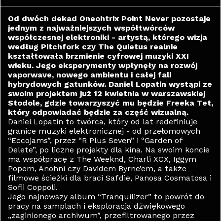
Od dwóch dekad Oneohtrix Point Never pozostaje
jednym z najważniejszych współtwórców
współczesnej elektroniki - artystą, którego wizja
według Pitchfork czy The Quietus realnie
kształtowała brzmienie cyfrowej muzyki XXI
wieku. Jego eksperymenty wpłynęły na rozwój
vaporwave, nowego ambientu i całej fali
hybrydowych gatunków. Daniel Lopatin wystąpi ze
swoim projektem już 12 kwietnia w warszawskiej
Stodole, gdzie towarzyszyć mu będzie Freeka Tet,
który odpowiadać będzie za część wizualną.
Daniel Lopatin to twórca, który od lat redefiniuje
granice muzyki elektronicznej - od przełomowych
“Eccojams”, przez “R Plus Seven” i “Garden of
Delete”, po liczne projekty dla kina. Na swoim koncie
ma współpracę z The Weeknd, Charli XCX, Iggym
Popem, Anohni czy Davidem Byrne’em, a także
filmowe ścieżki dla braci Safdie, Panosa Cosmatosa i
Sofii Coppoli.
Jego najnowszy album “Tranquilizer” to powrót do
pracy na samplach i eksploracja dźwiękowego
„zaginionego archiwum”, przefiltrowanego przez