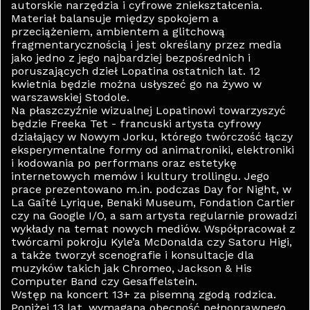
autorskie narzędzia i cyfrowe zniekształcenia.
Materiał balansuje między spokojem a
przeciążeniem, ambientem a glitchową
fragmentarycznością i jest określany przez media
jako jedno z jego najbardziej bezpośrednich i
poruszających dzieł Lopatina ostatnich lat. 12
kwietnia będzie można usłyszeć go na żywo w
warszawskiej Stodole.
Na płaszczyźnie wizualnej Lopatinowi towarzyszyć
będzie Freeka Tet - francuski artysta cyfrowy
działający w Nowym Jorku, którego twórczość łączy
eksperymentalne formy od animatroniki, elektroniki
i kodowania po performans oraz estetykę
internetowych memów i kultury trollingu. Jego
prace prezentowano m.in. podczas Day for Night, w
La Gaîté Lyrique, Benaki Museum, Fondation Cartier
czy na Google I/O, a sam artysta regularnie prowadzi
wykłady na temat nowych mediów. Współpracował z
twórcami pokroju Kyle’a McDonalda czy Satoru Higi,
a także tworzył scenografie i konsultacje dla
muzyków takich jak Chromeo, Jackson & His
Computer Band czy Gesaffelstein.
Wstęp na koncert 13+ za pisemną zgodą rodzica.
Poniżej 13 lat, wymagana obecność pełnoprawnego