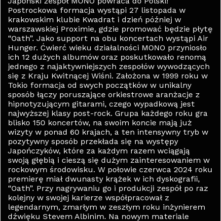
Japoński zespół MONO powraca do Polski!
Postrockowa formacja wystąpi 27 listopada w
krakowskim klubie Kwadrat i dzień później w
warszawskiej Proximie, gdzie promować będzie płytę
“Oath”. Jako support na obu koncertach wystąpi Air
Hunger. Ćwierć wieku działalności MONO przyniosło
ich 12 dużych albumów oraz poskutkowało renomą
jednego z najaktywniejszych zespołów wywodzących
się z Kraju Kwitnącej Wiśni. Założona w 1999 roku w
Tokio formacja od swych początków w unikalny
sposób łączy poruszające orkiestrowe aranżacje z
hipnotyzującym gitarami, czego wypadkową jest
najwyższej klasy post-rock. Grupa każdego roku gra
blisko 150 koncertów, na swoim koncie mają już
wizyty w ponad 60 krajach, a ten intensywny tryb w
pozytywny sposób przekłada się na występy
Japończyków, które za każdym razem wciągają
swoją głębią i cieszą się dużym zainteresowaniem w
rockowym środowisku. W połowie czerwca 2024 roku
premierę miał dwunasty krążek w ich dyskografii,
“Oath”. Przy nagrywaniu go i produkcji zespół po raz
kolejny w swojej karierze współpracował z
legendarnym, zmarłym w zeszłym roku inżynierem
dźwięku Stevem Albinim. Na nowym materiale