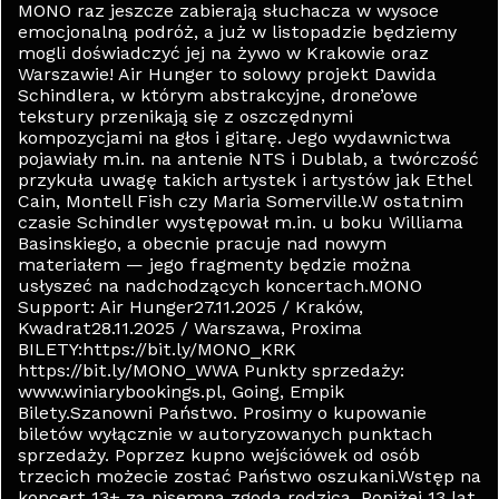
MONO raz jeszcze zabierają słuchacza w wysoce
emocjonalną podróż, a już w listopadzie będziemy
mogli doświadczyć jej na żywo w Krakowie oraz
Warszawie! Air Hunger to solowy projekt Dawida
Schindlera, w którym abstrakcyjne, drone’owe
tekstury przenikają się z oszczędnymi
kompozycjami na głos i gitarę. Jego wydawnictwa
pojawiały m.in. na antenie NTS i Dublab, a twórczość
przykuła uwagę takich artystek i artystów jak Ethel
Cain, Montell Fish czy Maria Somerville.W ostatnim
czasie Schindler występował m.in. u boku Williama
Basinskiego, a obecnie pracuje nad nowym
materiałem — jego fragmenty będzie można
usłyszeć na nadchodzących koncertach.MONO
Support: Air Hunger27.11.2025 / Kraków,
Kwadrat28.11.2025 / Warszawa, Proxima
BILETY:https://bit.ly/MONO_KRK
https://bit.ly/MONO_WWA Punkty sprzedaży:
www.winiarybookings.pl, Going, Empik
Bilety.Szanowni Państwo. Prosimy o kupowanie
biletów wyłącznie w autoryzowanych punktach
sprzedaży. Poprzez kupno wejściówek od osób
trzecich możecie zostać Państwo oszukani.Wstęp na
koncert 13+ za pisemną zgodą rodzica. Poniżej 13 lat,