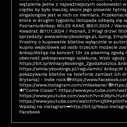
wątpienia jedna z najważniejszych osobowości w 
ciężko by było inaczej, skoro jego piosenki tęt
singalongów jest w nich co niemiara. Przekonac
które w drugim tygodniu listopada odbędą się 
Poznaniu!&nbsp; MILES KANE 📅9.11.2024 / Warsz
Kwadrat 📅11.11.2024 / Poznań, 2 Progi drzwi 19:
sprzedaży: www.winiarybookings.pl, Going, Empi
Prosimy o kupowanie biletów wyłącznie w auto
kupno wejściówek od osób trzecich możecie zos
&nbsp;Wstęp na koncert 13+ za pisemną zgodą ro
obecność pełnoprawnego opiekuna. Wzór zgody:
https://bit.ly/WiniaryBookings_ZgodaRodzica &n
https://winiarybookings.pl/regulamin/ &nbsp;W
pokazywania biletów na telefonie zamiast ich 
Brytania) - indie rock 🌐https://www.facebook.c
https://www.instagram.com/mileskane/ 🌐https
🔊”Come Closer”: https://www.youtube.com/wa
https://www.youtube.com/watch?v=4O8yHJYuXXQ
https://www.youtube.com/watch?v=zj5RKp0inTw ---
Wpadaj na Instagram➡http://bit.ly/Nasz-instagra
Facebook