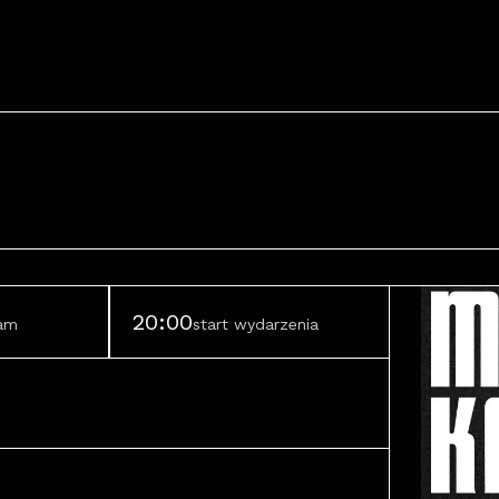
20:00
ram
start wydarzenia