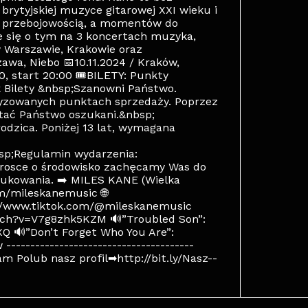
brytyjskiej muzyce gitarowej XXI wieku i
nią przebojowością, a momentów do
ie się o tym na 3 koncertach muzyka,
w Warszawie, Krakowie oraz
awa, Niebo 📅10.11.2024 / Kraków,
00, start 20:00 🎟BILETY: Punkty
k Bilety &nbsp;Szanowni Państwo.
ryzowanych punktach sprzedaży. Poprzez
tać Państwo oszukani.&nbsp;
dzica. Poniżej 13 lat, wymagana
bsp;Regulamin wydarzenia:
 trosce o środowisko zachęcamy Was do
drukowania. ➡ MILES KANE (Wielka
om/mileskanemusic 🌐
://www.tiktok.com/@mileskanemusic
tch?v=V7g8zhk5KZM 🔊”Troubled Son”:
 🔊”Don’t Forget Who You Are”:
------------------------------------
m Polub nasz profil➡http://bit.ly/Nasz--