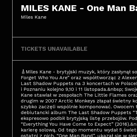
MILES KANE - One Man B
Miles Kane
TICKETS UNAVAILABLE
🎸Miles Kane - brytyjski muzyk, który zasłynął 
Forget Who You Are” oraz współtworząc z Alex
Last Shadow Puppets na 3 koncertach w Polsce!
i Poznaniu kolejno 9,10 i 11 listopada.&nbsp; S
Kane stawiał w zespołach The Little Flames ora
drugim w 2007 Arctic Monkeys złapał świetny 
szybko zaczęli wspólnie komponować. Owocem t
debiutancki album The Last Shadow Puppets “T
ekspresowo podbił brytyjską listę przebojów. P
“Everything You Have Come to Expect” (2016).&n
karierę solową. Od tego momentu wydał 5 świet
ostatni z nich, “One Man Band”, ukazał się w sie