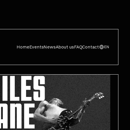
Home
Events
News
About us
FAQ
Contact
EN