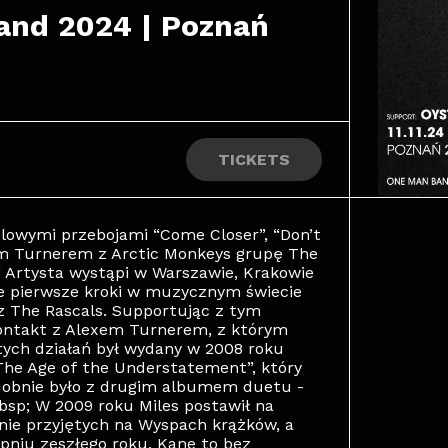
and 2024 | Poznań
TICKETS
solowymi przebojami “Come Closer”, “Don’t
em Turnerem z Arctic Monkeys grupę The
 Artysta wystąpi w Warszawie, Krakowie
woje pierwsze kroki w muzycznym świecie
z The Rascals. Supportując z tym
kontakt z Alexem Turnerem, z którym
ych działań był wydany w 2008 roku
he Age of the Understatement”, który
odobnie było z drugim albumem duetu -
bsp; W 2009 roku Miles postawił na
nie przyjętych na Wyspach krążków, a
rpniu zeszłego roku. Kane to bez