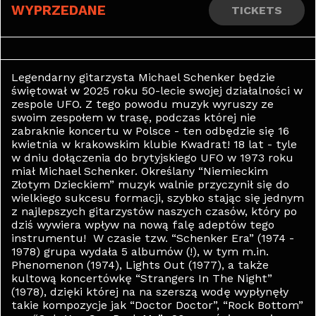
WYPRZEDANE
TICKETS
Legendarny gitarzysta Michael Schenker będzie
świętował w 2025 roku 50-lecie swojej działalności w
zespole UFO. Z tego powodu muzyk wyruszy ze
swoim zespołem w trasę, podczas której nie
zabraknie koncertu w Polsce - ten odbędzie się 16
kwietnia w krakowskim klubie Kwadrat! 18 lat - tyle
w dniu dołączenia do brytyjskiego UFO w 1973 roku
miał Michael Schenker. Określany “Niemieckim
Złotym Dzieckiem” muzyk walnie przyczynił się do
wielkiego sukcesu formacji, szybko stając się jednym
z najlepszych gitarzystów naszych czasów, który po
dziś wywiera wpływ na nową falę adeptów tego
instrumentu! W czasie tzw. “Schenker Era” (1974 -
1978) grupa wydała 5 albumów (!), w tym m.in.
Phenomenon (1974), Lights Out (1977), a także
kultową koncertówkę “Strangers In The Night”
(1978), dzięki której na na szerszą wodę wypłynęły
takie kompozycje jak “Doctor Doctor”, “Rock Bottom”