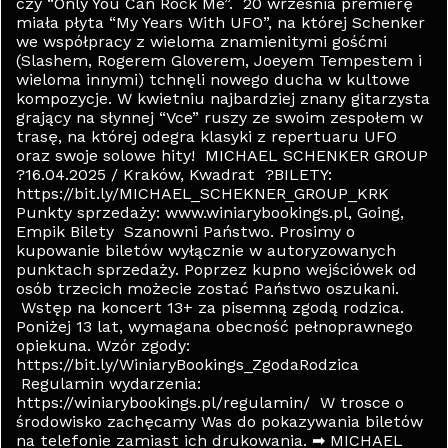
czy “Only You Can Rock Me”. 20 września premierę
miała płyta “My Years With UFO”, na której Schenker
we współpracy z wieloma znamienitymi gośćmi
(Slashem, Rogerem Gloverem, Joeyem Tempestem i
wieloma innymi) tchnęli nowego ducha w kultowe
kompozycje. W kwietniu najbardziej znany gitarzysta
grający na słynnej “Vce” ruszy ze swoim zespołem w
trasę, na której odegra klasyki z repertuaru UFO
oraz swoje solowe hity! MICHAEL SCHENKER GROUP
?16.04.2025 / Kraków, Kwadrat ?BILETY:
https://bit.ly/MICHAEL_SCHEKNER_GROUP_KRK
Punkty sprzedaży: www.winiarybookings.pl, Going,
Empik Bilety Szanowni Państwo. Prosimy o
kupowanie biletów wyłącznie w autoryzowanych
punktach sprzedaży. Poprzez kupno wejściówek od
osób trzecich możecie zostać Państwo oszukani.
Wstęp na koncert 13+ za pisemną zgodą rodzica.
Poniżej 13 lat, wymagana obecność pełnoprawnego
opiekuna. Wzór zgody:
https://bit.ly/WiniaryBookings_ZgodaRodzica
Regulamin wydarzenia:
https://winiarybookings.pl/regulamin/ W trosce o
środowisko zachęcamy Was do pokazywania biletów
na telefonie zamiast ich drukowania. ➡ MICHAEL