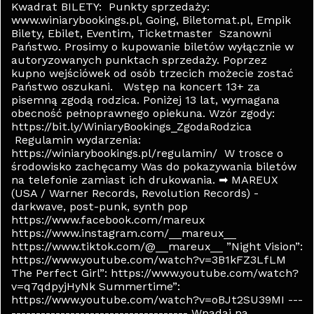
Kwadrat BILETY: Punkty sprzedaży:
www.winiarybookings.pl, Going, Biletomat.pl, Empik
Bilety, Ebilet, Eventim, Ticketmaster Szanowni
Państwo. Prosimy o kupowanie biletów wyłącznie w
autoryzowanych punktach sprzedaży. Poprzez
kupno wejściówek od osób trzecich możecie zostać
Państwo oszukani. Wstęp na koncert 13+ za
pisemną zgodą rodzica. Poniżej 13 lat, wymagana
obecność pełnoprawnego opiekuna. Wzór zgody:
https://bit.ly/WiniaryBookings_ZgodaRodzica
Regulamin wydarzenia:
https://winiarybookings.pl/regulamin/ W trosce o
środowisko zachęcamy Was do pokazywania biletów
na telefonie zamiast ich drukowania. ➡ MAREUX
(USA / Warner Records, Revolution Records) -
darkwave, post-punk, synth pop
https://www.facebook.com/mareux
https://www.instagram.com/__mareux__
https://www.tiktok.com/@__mareux__ ”Night Vision”:
https://www.youtube.com/watch?v=3B1kFZ3LfLM
The Perfect Girl”: https://www.youtube.com/watch?
v=q7qdpyjHyNk Summertime”:
https://www.youtube.com/watch?v=oBJt2SU39MI ---
------------------------------------ Wpadaj na