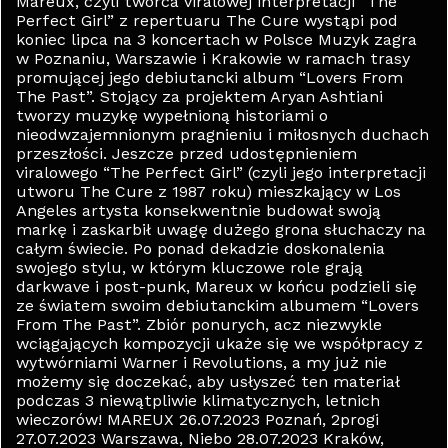
Mareux, czyli twórca viralowej interpretacji “The
Perfect Girl” z repertuaru The Cure wystąpi pod
koniec lipca na 3 koncertach w Polsce Muzyk zagra
w Poznaniu, Warszawie i Krakowie w ramach trasy
promującej jego debiutancki album “Lovers From
The Past”. Stojący za projektem Aryan Ashtiani
tworzy muzykę wypełnioną historiami o
nieodwzajemnionym pragnieniu i miłosnych duchach
przeszłości. Jeszcze przed udostępnieniem
viralowego “The Perfect Girl” (czyli jego interpretacji
utworu The Cure z 1987 roku) mieszkający w Los
Angeles artysta konsekwentnie budował swoją
markę i zaskarbił uwagę dużego grona słuchaczy na
całym świecie. Po ponad dekadzie doskonalenia
swojego stylu, w którym kluczowe role grają
darkwave i post-punk, Mareux w końcu podzieli się
ze światem swoim debiutanckim albumem “Lovers
From The Past”. Zbiór ponurych, acz niezwykle
wciągających kompozycji ukaże się we współpracy z
wytwórniami Warner i Revolutions, a my już nie
możemy się doczekać, aby usłyszeć ten materiał
podczas 3 niewątpliwie klimatycznych, letnich
wieczorów! MAREUX 26.07.2023 Poznań, 2progi
27.07.2023 Warszawa, Niebo 28.07.2023 Kraków,