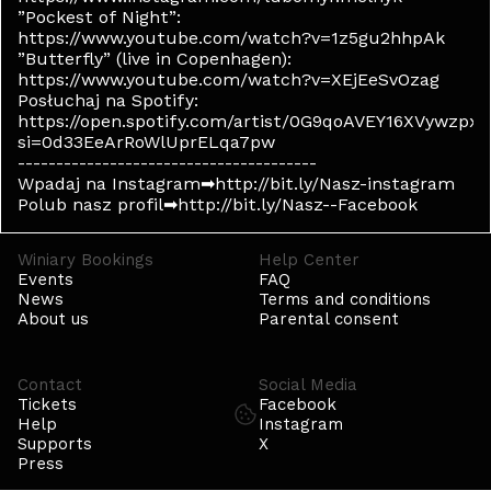
”Pockest of Night”:
https://www.youtube.com/watch?v=1z5gu2hhpAk
”Butterfly” (live in Copenhagen):
https://www.youtube.com/watch?v=XEjEeSvOzag
Posłuchaj na Spotify:
https://open.spotify.com/artist/0G9qoAVEY16XVywzpx
si=0d33EeArRoWlUprELqa7pw
---------------------------------------
Wpadaj na Instagram➡http://bit.ly/Nasz-instagram
Polub nasz profil➡http://bit.ly/Nasz--Facebook
Winiary Bookings
Help Center
Events
FAQ
News
Terms and conditions
About us
Parental consent
Contact
Social Media
Tickets
Facebook
Help
Instagram
Supports
X
Press