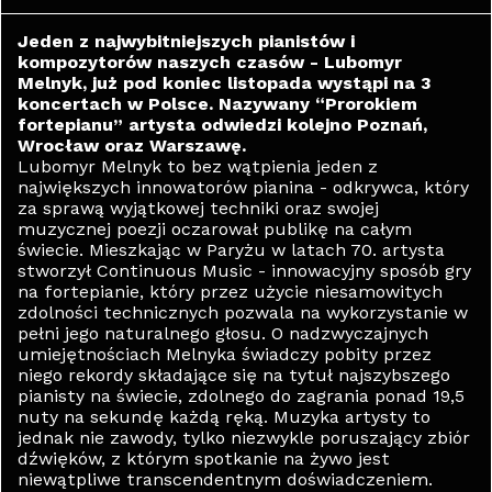
Jeden z najwybitniejszych pianistów i
kompozytorów naszych czasów - Lubomyr
Melnyk, już pod koniec listopada wystąpi na 3
koncertach w Polsce. Nazywany “Prorokiem
fortepianu” artysta odwiedzi kolejno Poznań,
Wrocław oraz Warszawę.
Lubomyr Melnyk to bez wątpienia jeden z
największych innowatorów pianina - odkrywca, który
za sprawą wyjątkowej techniki oraz swojej
muzycznej poezji oczarował publikę na całym
świecie. Mieszkając w Paryżu w latach 70. artysta
stworzył Continuous Music - innowacyjny sposób gry
na fortepianie, który przez użycie niesamowitych
zdolności technicznych pozwala na wykorzystanie w
pełni jego naturalnego głosu. O nadzwyczajnych
umiejętnościach Melnyka świadczy pobity przez
niego rekordy składające się na tytuł najszybszego
pianisty na świecie, zdolnego do zagrania ponad 19,5
nuty na sekundę każdą ręką. Muzyka artysty to
jednak nie zawody, tylko niezwykle poruszający zbiór
dźwięków, z którym spotkanie na żywo jest
niewątpliwe transcendentnym doświadczeniem.