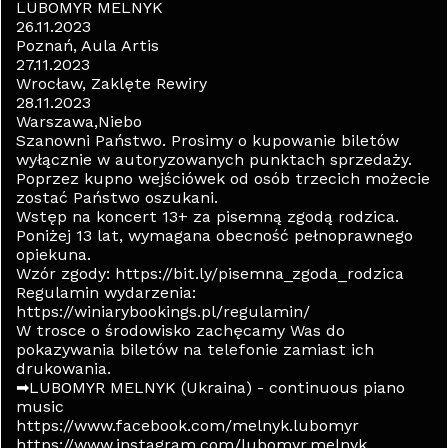
LUBOMYR MELNYK
26.11.2023
Poznań, Aula Artis
27.11.2023
Wrocław, Zaklęte Rewiry
28.11.2023
Warszawa,Niebo
Szanowni Państwo. Prosimy o kupowanie biletów
wyłącznie w autoryzowanych punktach sprzedaży.
Poprzez kupno wejściówek od osób trzecich możecie
zostać Państwo oszukani.
Wstęp na koncert 13+ za pisemną zgodą rodzica.
Poniżej 13 lat, wymagana obecność pełnoprawnego
opiekuna.
Wzór zgody: https://bit.ly/pisemna_zgoda_rodzica
Regulamin wydarzenia:
https://winiarybookings.pl/regulamin/
W trosce o środowisko zachęcamy Was do
pokazywania biletów na telefonie zamiast ich
drukowania.
➡LUBOMYR MELNYK (Ukraina) - continuous piano
music
https://www.facebook.com/melnyk.lubomyr
https://www.instagram.com/lubomyr.melnyk