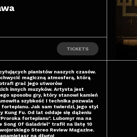
awa
TICKETS
scytujących pianistów naszych czasów.
achwycić magiczną atmosferą, którą
otrafi grać jego utworów
ich innych muzyków. Artysta jest
nego sposobu gry, który stanowi kamień
samowita szybkość i technika pozwala
fortepianu. Jak sam twierdzi, jego styl
y Kung Fu. Od lat oddaje się dążeniu
"Proroka fortepianu". Lubomyr ma na
ong Of Galadriel" trafił na listę 10
owojorskiego Stereo Review Magazine.
zapamiętasz na długo!