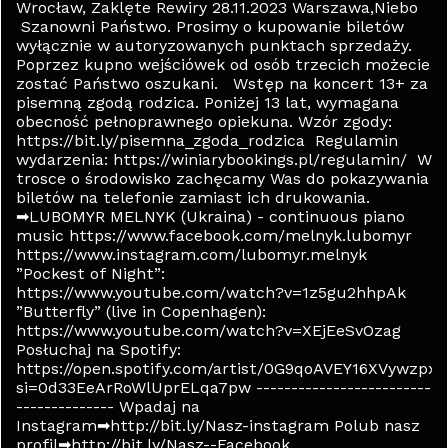
Wrocław, Zaklęte Rewiry 28.11.2023 Warszawa,Niebo
Szanowni Państwo. Prosimy o kupowanie biletów
wyłącznie w autoryzowanych punktach sprzedaży.
Poprzez kupno wejściówek od osób trzecich możecie
zostać Państwo oszukani. Wstęp na koncert 13+ za
pisemną zgodą rodzica. Poniżej 13 lat, wymagana
obecność pełnoprawnego opiekuna. Wzór zgody:
https://bit.ly/pisemna_zgoda_rodzica Regulamin
wydarzenia: https://winiarybookings.pl/regulamin/ W
trosce o środowisko zachęcamy Was do pokazywania
biletów na telefonie zamiast ich drukowania.
➡LUBOMYR MELNYK (Ukraina) - continuous piano
music https://www.facebook.com/melnyk.lubomyr
https://www.instagram.com/lubomyr.melnyk
”Pockest of Night”:
https://www.youtube.com/watch?v=1z5gu2hhpAk
”Butterfly” (live in Copenhagen):
https://www.youtube.com/watch?v=XEjEeSvOzag
Posłuchaj na Spotify:
https://open.spotify.com/artist/0G9qoAVEY16XVywzpx
si=0d33EeArRoWlUprELqa7pw -------------------------
-------------- Wpadaj na
Instagram➡http://bit.ly/Nasz-instagram Polub nasz
profil➡http://bit.ly/Nasz--Facebook