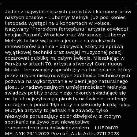
Jeden z najwybitniejszych pianistów i kompozytorów
naszych czasów - Lubomyr Melnyk, już pod koniec
listopada wystąpi na 3 koncertach w Polsce.
Nazywany “Prorokiem fortepianu” artysta odwiedzi
kolejno Poznań, Wrocław oraz Warszawę. Lubomyr
Melnyk to bez wątpienia jeden z największych
innowatorów pianina - odkrywca, który za sprawą
wyjątkowej techniki oraz swojej muzycznej poezji
oczarował publikę na całym świecie. Mieszkając w
Paryżu w latach 70. artysta stworzył Continuous
Music - innowacyjny sposób gry na fortepianie, który
przez użycie niesamowitych zdolności technicznych
pozwala na wykorzystanie w pełni jego naturalnego
głosu. O nadzwyczajnych umiejętnościach Melnyka
świadczy pobity przez niego rekordy składające się
na tytuł najszybszego pianisty na świecie, zdolnego
do zagrania ponad 19,5 nuty na sekundę każdą ręką.
Muzyka artysty to jednak nie zawody, tylko
niezwykle poruszający zbiór dźwięków, z którym
spotkanie na żywo jest niewątpliwe
transcendentnym doświadczeniem. LUBOMYR
MELNYK 26.11.2023 Poznań, Aula Artis 27.11.2023