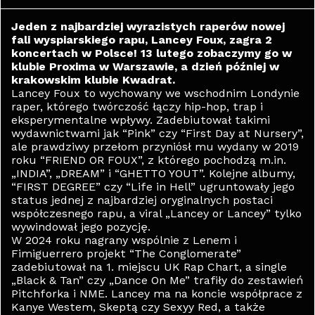
Jeden z najbardziej wyrazistych raperów nowej
fali wyspiarskiego rapu, Lancey Foux, zagra 2
koncertach w Polsce! 13 lutego zobaczymy go w
klubie Proxima w Warszawie, a dzień później w
krakowskim klubie Kwadrat.
Lancey Foux to wychowany we wschodnim Londynie
raper, którego twórczość łączy hip-hop, trap i
eksperymentalne wpływy. Zadebiutował takimi
wydawnictwami jak “Pink” czy “First Day at Nursery”,
ale prawdziwy przełom przyniósł mu wydany w 2019
roku “FRIEND OR FOUX”, z którego pochodzą m.in.
„INDIA”, „DREAM” i “GHETTO YOUT”. Kolejne albumy,
“FIRST DEGREE” czy “Life in Hell” ugruntowały jego
status jednej z najbardziej oryginalnych postaci
współczesnego rapu, a viral „Lancey or Lancey” tylko
wywindował jego pozycję.
W 2024 roku nagrany wspólnie z Lenem i
Fimiguerrero projekt “The Conglomerate”
zadebiutował na 1. miejscu UK Rap Chart, a single
„Black & Tan” czy „Dance On Me” trafiły do zestawień
Pitchforka i NME. Lancey ma na koncie współprace z
Kanye Westem, Skeptą czy Sexyy Red, a także