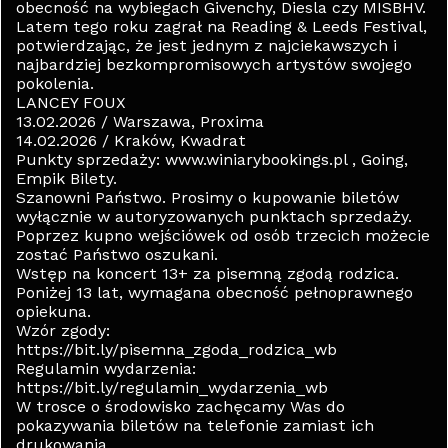
obecność na wybiegach Givenchy, Diesla czy MISBHV.
Latem tego roku zagrał na Reading & Leeds Festival,
potwierdzając, że jest jednym z najciekawszych i
najbardziej bezkompromisowych artystów swojego
pokolenia.
LANCEY FOUX
13.02.2026 / Warszawa, Proxima
14.02.2026 / Kraków, Kwadrat
Punkty sprzedaży: www.winiarybookings.pl , Going,
Empik Bilety.
Szanowni Państwo. Prosimy o kupowanie biletów
wyłącznie w autoryzowanych punktach sprzedaży.
Poprzez kupno wejściówek od osób trzecich możecie
zostać Państwo oszukani.
Wstęp na koncert 13+ za pisemną zgodą rodzica.
Poniżej 13 lat, wymagana obecność pełnoprawnego
opiekuna.
Wzór zgody:
https://bit.ly/pisemna_zgoda_rodzica_wb
Regulamin wydarzenia:
https://bit.ly/regulamin_wydarzenia_wb
W trosce o środowisko zachęcamy Was do
pokazywania biletów na telefonie zamiast ich
drukowania.