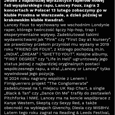
Jeden z najbardziej wyrazistych raperów nowej
fali wyspiarskiego rapu, Lancey Foux, zagra 2
koncertach w Polsce! 13 lutego zobaczymy go w
klubie Proxima w Warszawie, a dzień później w
krakowskim klubie Kwadrat.
Lancey Foux to wychowany we wschodnim Londynie
raper, którego twórczość łączy hip-hop, trap i
eksperymentalne wpływy. Zadebiutował takimi
wydawnictwami jak “Pink” czy “First Day at Nursery”,
ale prawdziwy przełom przyniósł mu wydany w 2019
roku “FRIEND OR FOUX”, z którego pochodzą m.in.
„INDIA”, „DREAM” i “GHETTO YOUT”. Kolejne albumy,
“FIRST DEGREE” czy “Life in Hell” ugruntowały jego
status jednej z najbardziej oryginalnych postaci
współczesnego rapu, a viral „Lancey or Lancey” tylko
wywindował jego pozycję.
W 2024 roku nagrany wspólnie z Lenem i
Fimiguerrero projekt “The Conglomerate”
zadebiutował na 1. miejscu UK Rap Chart, a single
„Black & Tan” czy „Dance On Me” trafiły do zestawień
Pitchforka i NME. Lancey ma na koncie współprace z
Kanye Westem, Skeptą czy Sexyy Red, a także
obecność na wybiegach Givenchy, Diesla czy MISBHV.
Latem tego roku zagrał na Reading & Leeds Festival,