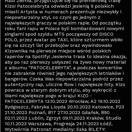
Halo ziemia, przygotujcie się na premierową trasę
Kizo! Patocelebryta odwiedzi jesienią 9 polskich
miast! Artysta w numerach prezentuje niezwykły i
niepowtarzalny styl, co czyni go jednym z
największych graczy w polskim rapie. Od początku
roku fani rapu w Polsce byli bombardowani nowymi
singlami spod szyldu MTS począwszy od DISCO
POLO, przez Avatar po TAXI, które szturmem wbiło
się na szczyt list przebojów oraz wywindowało
Kizownika na pierwsze miejsce wśród polskich
raperów na Spotify! Jesienna trasa to idealna okazja,
aby po raz pierwszy usłyszeć na żywo nowy materiał
z albumu “PATOCELEBRYTA”, a podczas koncertów
nie zabraknie również jego największych letniaków i
bangerów. Czeka Was niepowtarzalna podróż przez
autentyczny rap, uliczne flow i największe hity. Kizo
powraca w starym dobrym stylu, aby wykręcić z
Wami największe pogo w kraju! KIZO -
PATOCELEBRYTA 13.10.2023 Wrocław, A2 19.10.2023
Bydgoszcz, Fabryka Lloyda 20.10.2023 Katowice, P23
21.10.2023 Poznań, B17 27.10.2023 Gdańsk, B90
02.11.2023 Lublin, Zgrzyt 09.11.2023 Kraków, Studio
10.11.2023 Warszawa, Progresja 24.11.2023 Łódź,
Wytwórnia Patronat medialny: Eska BILETY: