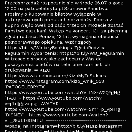
Przedsprzedaż rozpocznie się w środę 26.07 o godz.
12:00 na patocelebryta.pl Szanowni Państwo.
Prosimy o kupowanie biletów wyłącznie w
autoryzowanych punktach sprzedaży. Poprzez
kupno wejściówek od osób trzecich możecie zostać
Państwo oszukani. Wstęp na koncert 13+ za pisemną
zgodą rodzica. Poniżej 13 lat, wymagana obecność
pełnoprawnego opiekuna. Wzór zgody:
https://bit.ly/WiniaryBookings_ZgodaRodzica
Regulamin wydarzenia: https://bit.ly/WB_Regulamin
W trosce o środowisko zachęcamy Was do
pokazywania biletów na telefonie zamiast ich
drukowania. ➡ KIZO
https://www.facebook.com/KizoMyToSukces
https://www.instagram.com/kizo_wnik_058
'PATOCELEBRYTA' -
https://www.youtube.com/watch?v=lNX-W2QYgHg
'TAXI' - https://www.youtube.com/watch?
v=gtdjggvaqsg 'AVATAR' -
https://www.youtube.com/watch?v=2mrFp_vpH1g
'DISNEY' - https://www.youtube.com/watch?
v=_29dLT6OMTU ---------------------------------------
Wpadaj na Instagram➡http://bit.ly/Nasz-instagram
Polub nasz profil➡http://bit.ly/Nasz--Facebook