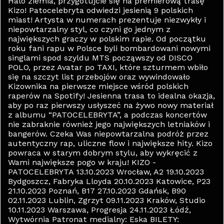
Halo ziemia, przygotujcie się na premierową trasę
Kizo! Patocelebryta odwiedzi jesienią 9 polskich
miast! Artysta w numerach prezentuje niezwykły i
niepowtarzalny styl, co czyni go jednym z
największych graczy w polskim rapie. Od początku
roku fani rapu w Polsce byli bombardowani nowymi
singlami spod szyldu MTS począwszy od DISCO
POLO, przez Avatar po TAXI, które szturmem wbiło
się na szczyt list przebojów oraz wywindowało
Kizownika na pierwsze miejsce wśród polskich
raperów na Spotify! Jesienna trasa to idealna okazja,
aby po raz pierwszy usłyszeć na żywo nowy materiał
z albumu “PATOCELEBRYTA”, a podczas koncertów
nie zabraknie również jego największych letniaków i
bangerów. Czeka Was niepowtarzalna podróż przez
autentyczny rap, uliczne flow i największe hity. Kizo
powraca w starym dobrym stylu, aby wykręcić z
Wami największe pogo w kraju! KIZO -
PATOCELEBRYTA 13.10.2023 Wrocław, A2 19.10.2023
Bydgoszcz, Fabryka Lloyda 20.10.2023 Katowice, P23
21.10.2023 Poznań, B17 27.10.2023 Gdańsk, B90
02.11.2023 Lublin, Zgrzyt 09.11.2023 Kraków, Studio
10.11.2023 Warszawa, Progresja 24.11.2023 Łódź,
Wytwórnia Patronat medialny: Eska BILETY: