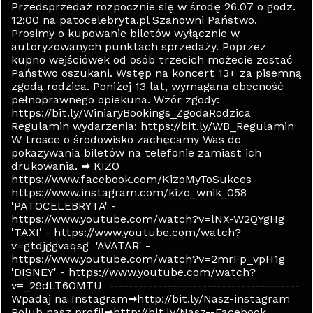
Przedsprzedaż rozpocznie się w środę 26.07 o godz.
12:00 na patocelebryta.pl Szanowni Państwo.
Prosimy o kupowanie biletów wyłącznie w
autoryzowanych punktach sprzedaży. Poprzez
kupno wejściówek od osób trzecich możecie zostać
Państwo oszukani. Wstęp na koncert 13+ za pisemną
zgodą rodzica. Poniżej 13 lat, wymagana obecność
pełnoprawnego opiekuna. Wzór zgody:
https://bit.ly/WiniaryBookings_ZgodaRodzica
Regulamin wydarzenia: https://bit.ly/WB_Regulamin
W trosce o środowisko zachęcamy Was do
pokazywania biletów na telefonie zamiast ich
drukowania. ➡ KIZO
https://www.facebook.com/KizoMyToSukces
https://www.instagram.com/kizo_wnik_058
'PATOCELEBRYTA' -
https://www.youtube.com/watch?v=lNX-W2QYgHg
'TAXI' - https://www.youtube.com/watch?
v=gtdjggvaqsg 'AVATAR' -
https://www.youtube.com/watch?v=2mrFp_vpH1g
'DISNEY' - https://www.youtube.com/watch?
v=_29dLT6OMTU ---------------------------------------
Wpadaj na Instagram➡http://bit.ly/Nasz-instagram
Polub nasz profil➡http://bit.ly/Nasz--Facebook