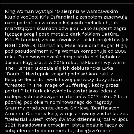
King Woman wystąpi 10 sierpnia w warszawskim
klubie VooDoo! Kris Esfandiari z zespołem zaserwują
nam podróż po zarówno kojących melodiach, jak i
miażdżących ścianach dźwięku. Jako support zagra
łącząca prog i post metal z dark folkiem Datûra.
Kris Esfandiari, znana również z takich projektów jak
NGHTCRWLR, Dalmatian, Miserable oraz Sugar High,
pod pseudonimem King Woman komponuje od 2009
roku. Po pewnym czasie dołączył do niej bębniarz
Joseph Raygoza, a w 2015 roku, nakładem wytwórni
The Flenser, ukazała się ich debiutancka EPka
“Doubt”. Następnie zespół podpisał kontrakt z
Relapse Records i wydał swój pierwszy duży album
“Created in The Image of Suffering”, który przez
portal Pitchfork okrzyknięty został jako jeden z
najlepszych rockowych materiałów 2017 roku. 2 lata
później, pod okiem nominowanego do nagrody
Grammy producenta Jacka Shirleya (Deafheaven,
Amenra, Oathbreaker), zarejestrowany został krążek
“Celestial Blues”, który światło dzienne ujrzał w lipcu
2021. Naładowana emocjami płyta idealnie łączy ze
sobą elementy doom metalu, shoegaze’u oraz