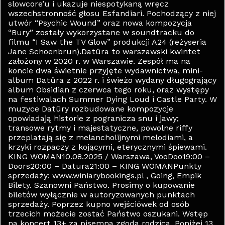
slowcore’u i ukazuje niespotykaną wręcz
wszechstronność głosu Esfandiari. Pochodzący z niej
utwór “Psychic Wound” oraz nowa kompozycja
“Bury” zostały wykorzystane w soundtracku do
filmu “I Saw the TV Glow” produkcji A24 (reżyseria
Jane Schoenbrun).Datûra to warszawski kwintet
założony w 2020 r. w Warszawie. Zespół ma na
koncie dwa świetnie przyjęte wydawnictwa, mini-
album Datûra z 2022 r. i świeżo wydany długogrający
album Obsidian z czerwca tego roku, oraz występy
na festiwalach Summer Dying Loud i Castle Party. W
muzyce Datûry rozbudowane kompozycje
opowiadają historie z pogranicza snu i jawy;
transowe rytmy i majestatyczne, powolne riffy
przeplatają się z melancholijnymi melodiami, a
krzyki rozpaczy z kojącymi, eterycznymi śpiewami.
KING WOMAN10.08.2025 / Warszawa, VooDoo19:00 –
Doors20:00 – Datura21:00 – KING WOMANPunkty
sprzedaży: www.winiarybookings.pl , Going, Empik
Bilety. Szanowni Państwo. Prosimy o kupowanie
biletów wyłącznie w autoryzowanych punktach
sprzedaży. Poprzez kupno wejściówek od osób
trzecich możecie zostać Państwo oszukani. Wstęp
na koncert 13+ za pisemną zgodą rodzica. Poniżej 13