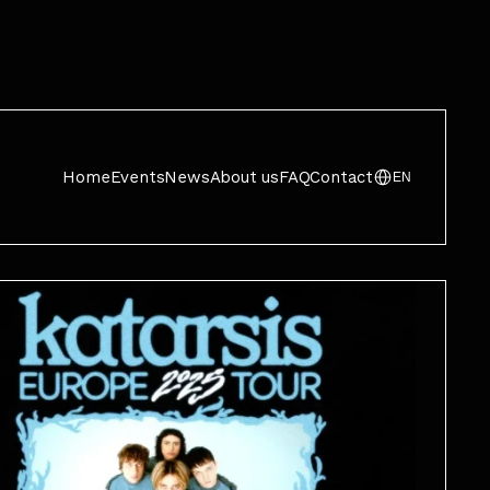
Home
Events
News
About us
FAQ
Contact
EN