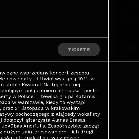
TICKETS
kawiczne wyprzedany koncert zespołu
 nowe daty - Litwini wystąpią 19.11. w
im klubie Kwadrat!Na tegorocznej
cholijnym połączeniem alt-rocka i post-
certy w Polsce. Litewska grupa Katarsis
opada w Warszawie, kiedy to wystąpi
e, oraz 21 listopada w krakowskim
jatywy pochodzącego z Kłajpedy wokalisty
 dołączyli gitarzysta Alanas Brasas,
a Jokūbas Andriulis. Zespół szybko zaczął
 z dużym zainteresowaniem - ich drugi
as&quot; znalazł się w czołówce