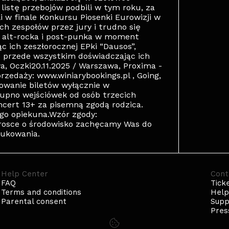
listę przebojów podbili w tym roku, za
 w finale Konkursu Piosenki Eurowizji w
ych zespołów przez jury i trudno się
a alt-rocka i post-punka w moment
 ich zeszłorocznej EPki “Dausos”,
e przede wszystkim doświadczając ich
, Oczki20.11.2025 / Warszawa, Proxima -
zedaży: www.winiarybookings.pl , Going,
owanie biletów wyłącznie w
upno wejściówek od osób trzecich
cert 13+ za pisemną zgodą rodzica.
go opiekuna.Wzór zgody:
trosce o środowisko zachęcamy Was do
rukowania.
Help Center
Cont
FAQ
Tick
Terms and conditions
Hel
Parental consent
Supp
Pres