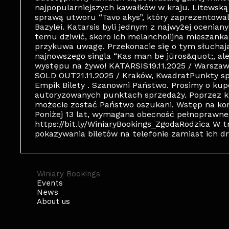
najpopularniejszych kawałków w kraju. Litewską 
sprawą utworu “Tavo akys”, który zaprezentowali
Bazylei. Katarsis byli jednym z najwyżej ocenian
temu dziwić, skoro ich melancholijna mieszank
przykuwa uwagę. Przekonacie się o tym słuchając
najnowszego singla “Kas man be jūros&quot;, al
występu na żywo! KATARSIS19.11.2025 / Warszawa
SOLD OUT21.11.2025 / Kraków, KwadratPunkty spr
Empik Bilety . Szanowni Państwo. Prosimy o kup
autoryzowanych punktach sprzedaży. Poprzez k
możecie zostać Państwo oszukani. Wstęp na kon
Poniżej 13 lat, wymagana obecność pełnoprawne
https://bit.ly/WiniaryBookings_ZgodaRodzica W 
pokazywania biletów na telefonie zamiast ich d
Winiary Bookings
Events
News
About us