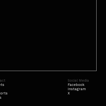
act
Social Media
ets
Facebook
p
Instagram
orts
X
s