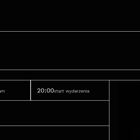
20:00
ram
start wydarzenia