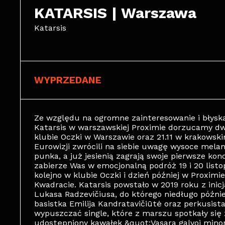
KATARSIS | Warszawa 
Katarsis
WYPRZEDANE
Ze względu na ogromne zainteresowanie i błys
Katarsis w warszawskiej Proximie dorzucamy dwie
klubie Oczki w Warszawie oraz 21.11 w krakowsk
Eurowizji zwrócili na siebie uwagę wysoce melan
punka, a już jesienią zagrają swoje pierwsze kon
zabierze Was w emocjonalną podróż 19 i 20 list
kolejno w klubie Oczki i dzień później w Proximi
Kwadracie. Katarsis powstało w 2019 roku z inic
Lukasa Radzevičiusa, do którego niedługo później
basistka Emilija Kandratavičiūtė oraz perkusist
wypuszczać single, które z marszu spotkały się
udostępniony kawałek &quot;Vasarą galvoj minor