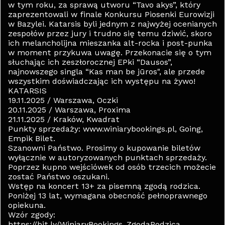
w tym roku, za sprawą utworu “Tavo akys”, który
zaprezentowali w finale Konkursu Piosenki Eurowizji
w Bazylei. Katarsis byli jednym z najwyżej ocenianych
zespołów przez jury i trudno się temu dziwić, skoro
ich melancholijna mieszanka alt-rocka i post-punka
w moment przykuwa uwagę. Przekonacie się o tym
słuchając ich zeszłorocznej EPki “Dausos”,
najnowszego singla “Kas man be jūros", ale przede
wszystkim doświadczając ich występu na żywo!
KATARSIS
19.11.2025 / Warszawa, Oczki
20.11.2025 / Warszawa, Proxima
21.11.2025 / Kraków, Kwadrat
Punkty sprzedaży: www.winiarybookings.pl, Going,
Empik Bilet.
Szanowni Państwo. Prosimy o kupowanie biletów
wyłącznie w autoryzowanych punktach sprzedaży.
Poprzez kupno wejściówek od osób trzecich możecie
zostać Państwo oszukani.
Wstęp na koncert 13+ za pisemną zgodą rodzica.
Poniżej 13 lat, wymagana obecność pełnoprawnego
opiekuna.
Wzór zgody:
https://bit.ly/WiniaryBookings_ZgodaRodzica