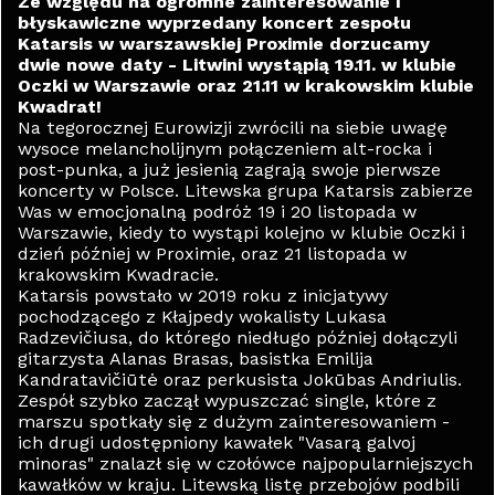
Ze względu na ogromne zainteresowanie i
błyskawiczne wyprzedany koncert zespołu
Katarsis w warszawskiej Proximie dorzucamy
dwie nowe daty - Litwini wystąpią 19.11. w klubie
Oczki w Warszawie oraz 21.11 w krakowskim klubie
Kwadrat!
Na tegorocznej Eurowizji zwrócili na siebie uwagę
wysoce melancholijnym połączeniem alt-rocka i
post-punka, a już jesienią zagrają swoje pierwsze
koncerty w Polsce. Litewska grupa Katarsis zabierze
Was w emocjonalną podróż 19 i 20 listopada w
Warszawie, kiedy to wystąpi kolejno w klubie Oczki i
dzień później w Proximie, oraz 21 listopada w
krakowskim Kwadracie.
Katarsis powstało w 2019 roku z inicjatywy
pochodzącego z Kłajpedy wokalisty Lukasa
Radzevičiusa, do którego niedługo później dołączyli
gitarzysta Alanas Brasas, basistka Emilija
Kandratavičiūtė oraz perkusista Jokūbas Andriulis.
Zespół szybko zaczął wypuszczać single, które z
marszu spotkały się z dużym zainteresowaniem -
ich drugi udostępniony kawałek "Vasarą galvoj
minoras" znalazł się w czołówce najpopularniejszych
kawałków w kraju. Litewską listę przebojów podbili