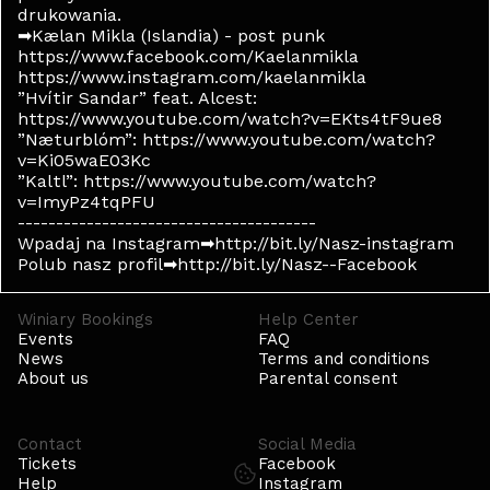
drukowania.
➡Kælan Mikla (Islandia) - post punk
https://www.facebook.com/Kaelanmikla
https://www.instagram.com/kaelanmikla
”Hvítir Sandar” feat. Alcest:
https://www.youtube.com/watch?v=EKts4tF9ue8
”Næturblóm”: https://www.youtube.com/watch?
v=Ki05waE03Kc
”Kaltl”: https://www.youtube.com/watch?
v=ImyPz4tqPFU
---------------------------------------
Wpadaj na Instagram➡http://bit.ly/Nasz-instagram
Polub nasz profil➡http://bit.ly/Nasz--Facebook
Winiary Bookings
Help Center
Events
FAQ
News
Terms and conditions
About us
Parental consent
Contact
Social Media
Tickets
Facebook
Help
Instagram