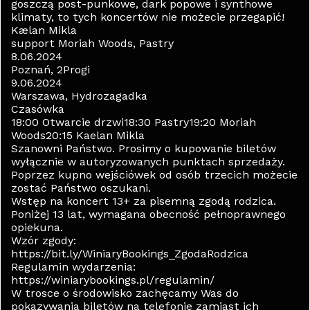
goszczą post-punkowe, dark popowe i synthowe
klimaty, to tych koncertów nie możecie przegapić!
Kælan Mikla
support Moriah Woods, Pastry
8.06.2024
Poznań, 2Progi
9.06.2024
Warszawa, Hydrozagadka
Czasówka
18:00 Otwarcie drzwi18:30 Pastry19:20 Moriah
Woods20:15 Kaelan Mikla
Szanowni Państwo. Prosimy o kupowanie biletów
wyłącznie w autoryzowanych punktach sprzedaży.
Poprzez kupno wejściówek od osób trzecich możecie
zostać Państwo oszukani.
Wstęp na koncert 13+ za pisemną zgodą rodzica.
Poniżej 13 lat, wymagana obecność pełnoprawnego
opiekuna.
Wzór zgody:
https://bit.ly/WiniaryBookings_ZgodaRodzica
Regulamin wydarzenia:
https://winiarybookings.pl/regulamin/
W trosce o środowisko zachęcamy Was do
pokazywania biletów na telefonie zamiast ich