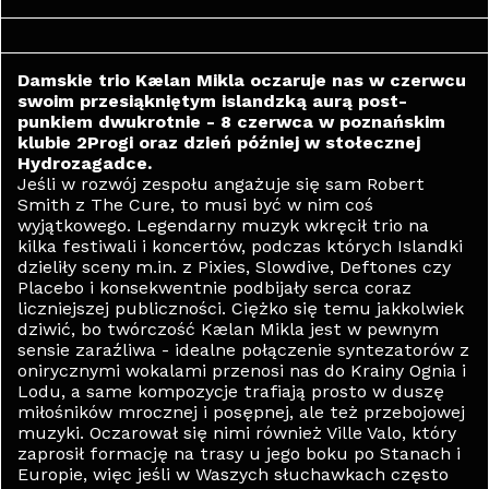
Damskie trio Kælan Mikla oczaruje nas w czerwcu
swoim przesiąkniętym islandzką aurą post-
punkiem dwukrotnie - 8 czerwca w poznańskim
klubie 2Progi oraz dzień później w stołecznej
Hydrozagadce.
Jeśli w rozwój zespołu angażuje się sam Robert
Smith z The Cure, to musi być w nim coś
wyjątkowego. Legendarny muzyk wkręcił trio na
kilka festiwali i koncertów, podczas których Islandki
dzieliły sceny m.in. z Pixies, Slowdive, Deftones czy
Placebo i konsekwentnie podbijały serca coraz
liczniejszej publiczności. Ciężko się temu jakkolwiek
dziwić, bo twórczość Kælan Mikla jest w pewnym
sensie zaraźliwa - idealne połączenie syntezatorów z
onirycznymi wokalami przenosi nas do Krainy Ognia i
Lodu, a same kompozycje trafiają prosto w duszę
miłośników mrocznej i posępnej, ale też przebojowej
muzyki. Oczarował się nimi również Ville Valo, który
zaprosił formację na trasy u jego boku po Stanach i
Europie, więc jeśli w Waszych słuchawkach często