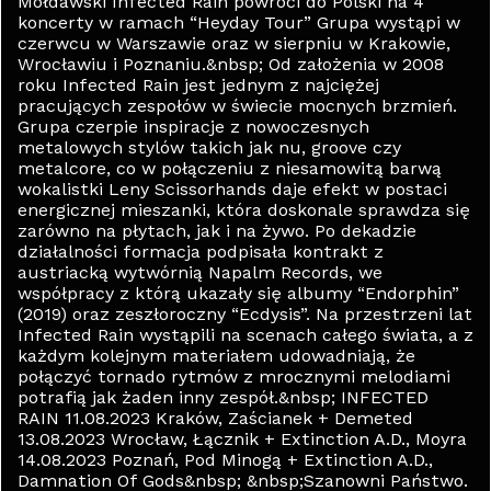
Mołdawski Infected Rain powróci do Polski na 4
koncerty w ramach “Heyday Tour” Grupa wystąpi w
czerwcu w Warszawie oraz w sierpniu w Krakowie,
Wrocławiu i Poznaniu.&nbsp; Od założenia w 2008
roku Infected Rain jest jednym z najciężej
pracujących zespołów w świecie mocnych brzmień.
Grupa czerpie inspiracje z nowoczesnych
metalowych stylów takich jak nu, groove czy
metalcore, co w połączeniu z niesamowitą barwą
wokalistki Leny Scissorhands daje efekt w postaci
energicznej mieszanki, która doskonale sprawdza się
zarówno na płytach, jak i na żywo. Po dekadzie
działalności formacja podpisała kontrakt z
austriacką wytwórnią Napalm Records, we
współpracy z którą ukazały się albumy “Endorphin”
(2019) oraz zeszłoroczny “Ecdysis”. Na przestrzeni lat
Infected Rain wystąpili na scenach całego świata, a z
każdym kolejnym materiałem udowadniają, że
połączyć tornado rytmów z mrocznymi melodiami
potrafią jak żaden inny zespół.&nbsp; INFECTED
RAIN 11.08.2023 Kraków, Zaścianek + Demeted
13.08.2023 Wrocław, Łącznik + Extinction A.D., Moyra
14.08.2023 Poznań, Pod Minogą + Extinction A.D.,
Damnation Of Gods&nbsp; &nbsp;Szanowni Państwo.