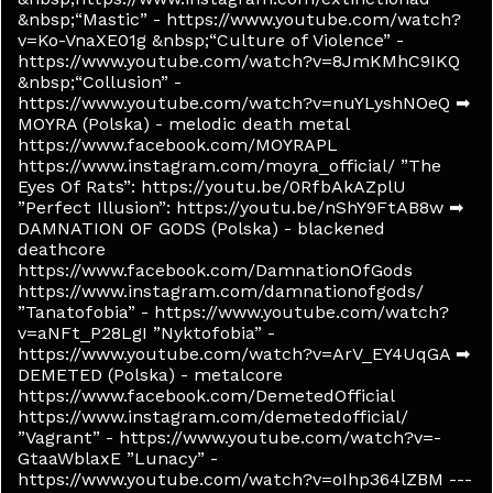
&nbsp;“Mastic” - https://www.youtube.com/watch?
v=Ko-VnaXE01g &nbsp;“Culture of Violence” -
https://www.youtube.com/watch?v=8JmKMhC9IKQ
&nbsp;“Collusion” -
https://www.youtube.com/watch?v=nuYLyshNOeQ ➡
MOYRA (Polska) - melodic death metal
https://www.facebook.com/MOYRAPL
https://www.instagram.com/moyra_official/ ”The
Eyes Of Rats”: https://youtu.be/0RfbAkAZplU
”Perfect Illusion”: https://youtu.be/nShY9FtAB8w ➡
DAMNATION OF GODS (Polska) - blackened
deathcore
https://www.facebook.com/DamnationOfGods
https://www.instagram.com/damnationofgods/
”Tanatofobia” - https://www.youtube.com/watch?
v=aNFt_P28LgI ”Nyktofobia” -
https://www.youtube.com/watch?v=ArV_EY4UqGA ➡
DEMETED (Polska) - metalcore
https://www.facebook.com/DemetedOfficial
https://www.instagram.com/demetedofficial/
”Vagrant” - https://www.youtube.com/watch?v=-
GtaaWblaxE ”Lunacy” -
https://www.youtube.com/watch?v=oIhp364lZBM ---