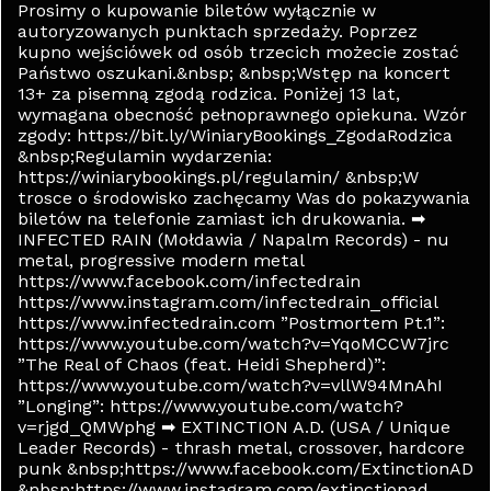
Prosimy o kupowanie biletów wyłącznie w
autoryzowanych punktach sprzedaży. Poprzez
kupno wejściówek od osób trzecich możecie zostać
Państwo oszukani.&nbsp; &nbsp;Wstęp na koncert
13+ za pisemną zgodą rodzica. Poniżej 13 lat,
wymagana obecność pełnoprawnego opiekuna. Wzór
zgody: https://bit.ly/WiniaryBookings_ZgodaRodzica
&nbsp;Regulamin wydarzenia:
https://winiarybookings.pl/regulamin/ &nbsp;W
trosce o środowisko zachęcamy Was do pokazywania
biletów na telefonie zamiast ich drukowania. ➡
INFECTED RAIN (Mołdawia / Napalm Records) - nu
metal, progressive modern metal
https://www.facebook.com/infectedrain
https://www.instagram.com/infectedrain_official
https://www.infectedrain.com ”Postmortem Pt.1”:
https://www.youtube.com/watch?v=YqoMCCW7jrc
”The Real of Chaos (feat. Heidi Shepherd)”:
https://www.youtube.com/watch?v=vllW94MnAhI
”Longing”: https://www.youtube.com/watch?
v=rjgd_QMWphg ➡ EXTINCTION A.D. (USA / Unique
Leader Records) - thrash metal, crossover, hardcore
punk &nbsp;https://www.facebook.com/ExtinctionAD
&nbsp;https://www.instagram.com/extinctionad