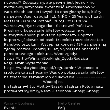
nowości? Zobaczymy, ale pewne jest jedno - nu
metalowo/latynoska twórczość Amerykanów w
warunkach koncertowych to energiczny kop, który
na pewno Was rozbuja! ILL NIÑO - 25 Years of Latin
Metal 28.08.2024 Poznań, 2Progi 29.08.2024
Warszawa, Hydrozagadka Szanowni Państwo.
Prosimy o kupowanie biletów wyłącznie w
autoryzowanych punktach sprzedaży. Poprzez
kupno wejściówek od osób trzecich możecie zostać
Państwo oszukani. Wstęp na koncert 13+ za pisemną
zgodą rodzica. Poniżej 13 lat, wymagana obecność
pełnoprawnego opiekuna. Wzór zgody:
https://bit.ly/WiniaryBookings_ZgodaRodzica
Regulamin wydarzenia:
https://winiarybookings.pl/regulamin/ W trosce o
środowisko zachęcamy Was do pokazywania biletów
na telefonie zamiast ich drukowania. -----------------
---------------------- Wpadaj na
Instagram➡http://bit.ly/Nasz-instagram Polub nasz
profil➡http://bit.ly/Nasz--Facebook &nbsp; &nbsp;
Winiary Bookings
Help Center
Events
FAQ