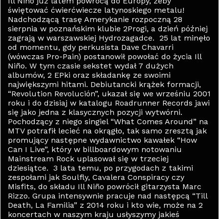
Ill Niño już latem powrócą do Europy, żeby
świętować ćwierćwiecze latynoskiego metalu!
Nadchodzącą trasę Amerykanie rozpoczną 28
sierpnia w poznańskim klubie 2Progi, a dzień później
zagrają w warszawskiej Hydrozagadce. 25 lat minęło
od momentu, gdy perkusista Dave Chavarri
(wówczas Pro-Pain) postanowił powołać do życia Ill
Niño. W tym czasie sekstet wydał 7 dużych
albumów, 2 EPki oraz składankę ze swoimi
największymi hitami. Debiutancki krążek formacji,
“Revolution Revolución”, ukazał się we wrześniu 2001
roku i do dzisiaj w katalogu Roadrunner Records jawi
się jako jedna z klasycznych pozycji wytwórni.
Pochodzący z niego singiel “What Comes Around” na
MTV potrafił lecieć na okrągło, tak samo zresztą jak
promujący następne wydawnictwo kawałek “How
Can I Live”, który w billboardowym notowaniu
Mainstream Rock uplasował się w trzeciej
dziesiątce. 3 lata temu, po przygodach z takimi
zespołami jak Soulfly, Cavalera Conspiracy czy
Misfits, do składu Ill Niño powrócił gitarzysta Marc
Rizzo. Grupa intensywnie pracuje nad następcą “Till
Death, La Familia” z 2014 roku i kto wie, może na 2
koncertach w naszym kraju usłyszymy jakieś