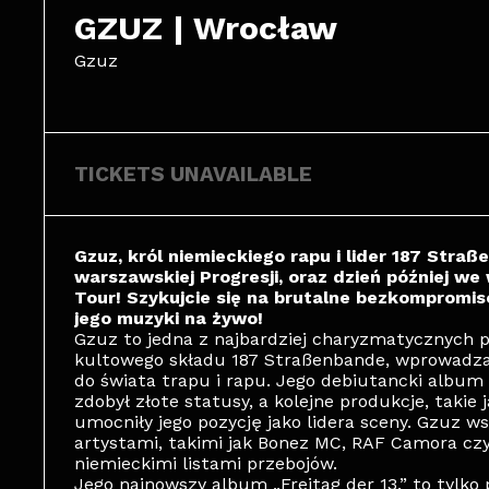
GZUZ | Wrocław
Gzuz
TICKETS UNAVAILABLE
Gzuz, król niemieckiego rapu i lider 187 Straß
warszawskiej Progresji, oraz dzień później 
Tour! Szykujcie się na brutalne bezkompromis
jego muzyki na żywo!
Gzuz to jedna z najbardziej charyzmatycznych p
kultowego składu 187 Straßenbande, wprowadza
do świata trapu i rapu. Jego debiutancki album 
zdobył złote statusy, a kolejne produkcje, takie j
umocniły jego pozycję jako lidera sceny. Gzuz 
artystami, takimi jak Bonez MC, RAF Camora czy 
niemieckimi listami przebojów.
Jego najnowszy album „Freitag der 13.” to tylko