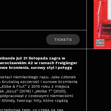
TICKETS
enbande już 21 listopada zagra w
we wrocławskim A2 w ramach Freigänger
owe brzmienia, surowy styl i potęgę
ostaci niemieckiego rapu. Jako członek
 brutalną szczerość i surowe brzmienia
„Ebbe & Flut” z 2015 roku z miejsca
ak „Gzuz” (2018) i „Wolke 7” (2020),
współpracował z czołowymi niemieckimi
Shindy, tworząc hity, które rządzą
 przedsmak tego, co czeka na nas