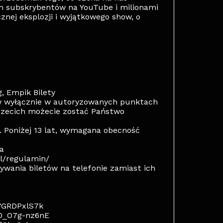
m subskrybentów na YouTube i milionami
nej eksplozji i wyjątkowego show, o
, Empik Bilety
w wyłącznie w autoryzowanych punktach
rzecich możecie zostać Państwo
. Poniżej 13 lat, wymagana obecność
a
pl/regulamin/
wania biletów na telefonie zamiast ich
VGRDPxlS7k
=O_O7g-nz6nE