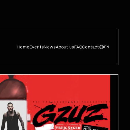
Home
Events
News
About us
FAQ
Contact
EN