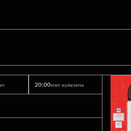
20:00
ram
start wydarzenia