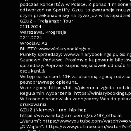
podczas koncertów w Polsce. Z ponad 1 milione
odtworzeń na Spotify, Gzuz to gwarancja muzycz
czym przekonacie się na żywo już w listopadzie!
GZUZ - Freigänger Tour
21.11.2024
Warszawa, Progresja
22.11.2024
Wrocław, A2
BILETY: www.winiarybookings.pl
Punkty sprzedaży: www.winiarybookings.pl, Going
Szanowni Państwo. Prosimy o kupowanie biletó
sprzedaży. Poprzez kupno wejściówek od osób t
oszukani.⚠️
Wstęp na koncert 13+ za pisemną zgodą rodzica
pełnoprawnego opiekuna.
Wzór zgody: https://bit.ly/pisemna_zgoda_rodzic
Regulamin wydarzenia: https://winiarybookings.
W trosce o środowisko zachęcamy Was do pokazy
drukowania.
GZUZ (Niemcy) - rap, hip-hop
https://www.instagram.com/gzuz187_official
„Warum”: https://www.youtube.com/watch?v=x
„G Wagon”: https://www.youtube.com/watch?v