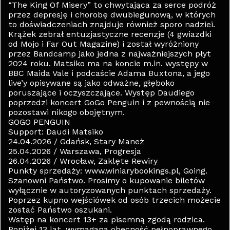
“The King Of Misery” to chwytająca za serce podróż
przez depresję i chorobę dwubiegunową, w których
to doświadczeniach znajduje również sporo nadziei.
Krążek zebrał entuzjastyczne recenzje (4 gwiazdki
od Mojo i Far Out Magazine) i został wyróżniony
przez Bandcamp jako jedna z najważniejszych płyt
2024 roku. Matsiko ma na koncie m.in. występy w
BBC Maida Vale i podcaście Adama Buxtona, a jego
live’y opisywane są jako odważne, głęboko
poruszające i oczyszczające. Występ Daudiego
poprzedzi koncert GoGo Penguin i z pewnością nie
pozostawi nikogo obojętnym.
GOGO PENGUIN
Support: Daudi Matsiko
24.04.2026 / Gdańsk, Stary Maneż
25.04.2026 / Warszawa, Progresja
26.04.2026 / Wrocław, Zaklęte Rewiry
Punkty sprzedaży: www.winiarybookings.pl, Going.
Szanowni Państwo. Prosimy o kupowanie biletów
wyłącznie w autoryzowanych punktach sprzedaży.
Poprzez kupno wejściówek od osób trzecich możecie
zostać Państwo oszukani.
Wstęp na koncert 13+ za pisemną zgodą rodzica.
Poniżej 13 lat, wymagana obecność pełnoprawnego