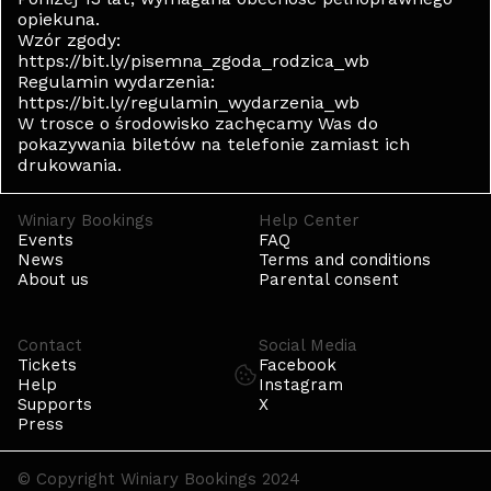
opiekuna.
Wzór zgody:
https://bit.ly/pisemna_zgoda_rodzica_wb
Regulamin wydarzenia:
https://bit.ly/regulamin_wydarzenia_wb
W trosce o środowisko zachęcamy Was do
pokazywania biletów na telefonie zamiast ich
drukowania.
Winiary Bookings
Help Center
Events
FAQ
News
Terms and conditions
About us
Parental consent
Contact
Social Media
Tickets
Facebook
Help
Instagram
Supports
X
Press
© Copyright Winiary Bookings 2024