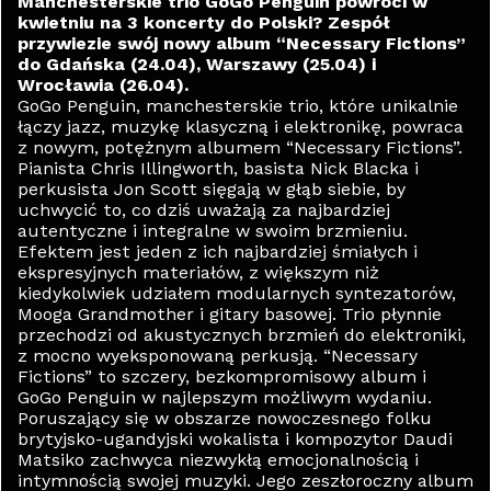
Manchesterskie trio GoGo Penguin powróci w
kwietniu na 3 koncerty do Polski? Zespół
przywiezie swój nowy album “Necessary Fictions”
do Gdańska (24.04), Warszawy (25.04) i
Wrocławia (26.04).
GoGo Penguin, manchesterskie trio, które unikalnie
łączy jazz, muzykę klasyczną i elektronikę, powraca
z nowym, potężnym albumem “Necessary Fictions”.
Pianista Chris Illingworth, basista Nick Blacka i
perkusista Jon Scott sięgają w głąb siebie, by
uchwycić to, co dziś uważają za najbardziej
autentyczne i integralne w swoim brzmieniu.
Efektem jest jeden z ich najbardziej śmiałych i
ekspresyjnych materiałów, z większym niż
kiedykolwiek udziałem modularnych syntezatorów,
Mooga Grandmother i gitary basowej. Trio płynnie
przechodzi od akustycznych brzmień do elektroniki,
z mocno wyeksponowaną perkusją. “Necessary
Fictions” to szczery, bezkompromisowy album i
GoGo Penguin w najlepszym możliwym wydaniu.
Poruszający się w obszarze nowoczesnego folku
brytyjsko-ugandyjski wokalista i kompozytor Daudi
Matsiko zachwyca niezwykłą emocjonalnością i
intymnością swojej muzyki. Jego zeszłoroczny album