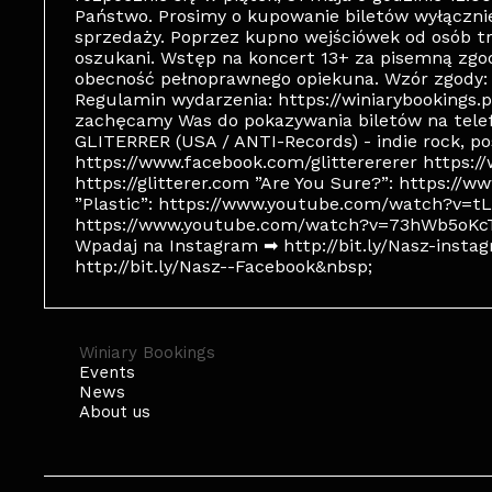
Państwo. Prosimy o kupowanie biletów wyłączn
sprzedaży. Poprzez kupno wejściówek od osób t
oszukani. Wstęp na koncert 13+ za pisemną zgod
obecność pełnoprawnego opiekuna. Wzór zgody: 
Regulamin wydarzenia: https://winiarybookings.
zachęcamy Was do pokazywania biletów na telef
GLITERRER (USA / ANTI-Records) - indie rock, p
https://www.facebook.com/glitterererer https:/
https://glitterer.com ”Are You Sure?”: https
”Plastic”: https://www.youtube.com/watch?v=tL
https://www.youtube.com/watch?v=73hWb5oKcTA --
Wpadaj na Instagram ➡ http://bit.ly/Nasz-instag
http://bit.ly/Nasz--Facebook&nbsp;
Winiary Bookings
Events
News
About us