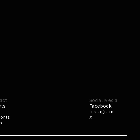
act
Social Media
ets
Facebook
p
Instagram
orts
X
s