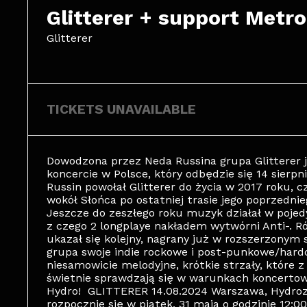
Glitterer + support Metr
Glitterer
TICKETS UNAVAILABLE
Dowodzona przez Neda Russina grupa Glitterer j
koncercie w Polsce, który odbędzie się 14 sier
Russin powołał Glitterer do życia w 2017 roku, c
wokół Słońca po ostatniej trasie jego poprzednie
Jeszcze do zeszłego roku muzyk działał w pojedy
z czego 2 longplaye nakładem wytwórni Anti-. R
ukazał się kolejny, nagrany już w rozszerzonym 
grupa swoje indie rockowe i post-punkowe/hardc
niesamowicie melodyjne, krótkie strzały, które
świetnie sprawdzają się w warunkach koncertowy
Hydro! GLITTERER 14.08.2024 Warszawa, Hydroz
rozpocznie się w piątek, 31 maja o godzinie 12: