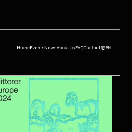
Home
Events
News
About us
FAQ
Contact
EN