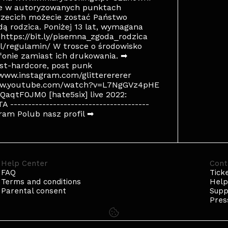
ie w autoryzowanych punktach
rzecich możecie zostać Państwo
ą rodzica. Poniżej 13 lat, wymagana
https://bit.ly/pisemna_zgoda_rodzica
pl/regulamin/ W trosce o środowisko
onie zamiast ich drukowania. ➡
ost-hardcore, post punk
/www.instagram.com/glitterererer
://www.youtube.com/watch?v=L7NgGVz4pHE
QaqtF0JM0 [hate5six] live 2022:
-------------------------------------
ram Polub nasz profil ➡
Help Center
Cont
FAQ
Tick
Terms and conditions
Hel
Parental consent
Supp
Pres