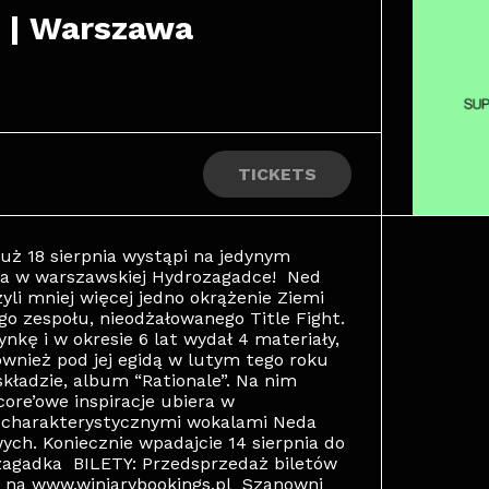
o | Warszawa
TICKETS
uż 18 sierpnia wystąpi na jedynym
pnia w warszawskiej Hydrozagadce! Ned
zyli mniej więcej jedno okrążenie Ziemi
go zespołu, nieodżałowanego Title Fight.
nkę i w okresie 6 lat wydał 4 materiały,
ównież pod jej egidą w lutym tego roku
składzie, album “Rationale”. Na nim
ore’owe inspiracje ubiera w
 z charakterystycznymi wokalami Neda
ch. Koniecznie wpadajcie 14 sierpnia do
agadka BILETY: Przedsprzedaż biletów
00 na www.winiarybookings.pl Szanowni