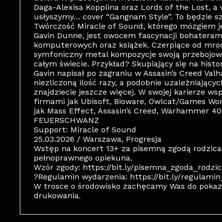
Daga-Alexisa Kopplina oraz Lords of the Lost, a
usłyszymy… cover “Gangnam Style”. To będzie sz
Twórczość Miracle of Sound, którego mózgiem je
Gavin Dunne, jest owocem fascynacji bohaterami 
komputerowych oraz książek. Czerpiące od mroc
symfoniczny metal kompozycje swoją przebojowoś
całym świecie. Przykład? Skupiający się na histor
Gavin napisał po zagraniu w Assasin’s Creed Val
niezliczoną ilość razy, a podobnie uzależniający
znajdziecie jeszcze więcej. W swojej karierze w
firmami jak Ubisoft, Bioware, Owlcat/Games Wo
jak Mass Effect, Assasin’s Creed, Warhammer 40
FEUERSCHWANZ
Support: Miracle of Sound
25.03.2026 / Warszawa, Progresja
Wstęp na koncert 13+ za pisemną zgodą rodzica
pełnoprawnego opiekuna.
Wzór zgody: https://bit.ly/pisemna_zgoda_rodzi
?Regulamin wydarzenia: https://bit.ly/regulam
W trosce o środowisko zachęcamy Was do pokazy
drukowania.