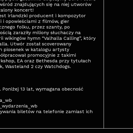
 wśród znajdujących się na niej utworów
alony koncert!
st irlandzki producent i kompozytor
i opowieściami z filmów, gier
znego folku, przez szanty, po
cią zaraziły miliony słuchaczy na
ii wikingów hymn “Valhalla Calling”, który
halla. Utwór został scoverowany
ch piosenek w katalogu artysty
spółpracował promocyjnie z takimi
rkshop, EA oraz Bethesda przy tytułach
k, Wasteland 2 czy Watchdogs.
. Poniżej 13 lat, wymagana obecność
ca_wb
in_wydarzenia_wb
wania biletów na telefonie zamiast ich