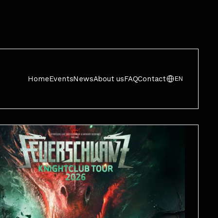
Home
Events
News
About us
FAQ
Contact
EN