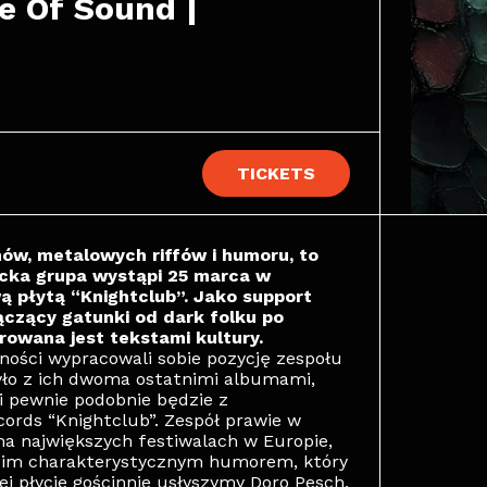
 Of Sound | 
TICKETS
nów, metalowych riffów i humoru, to
ecka grupa wystąpi 25 marca w
wą płytą “Knightclub”. Jako support
łączący gatunki od dark folku po
rowana jest tekstami kultury.
ności wypracowali sobie pozycję zespołu
było z ich dwoma ostatnimi albumami,
i pewnie podobnie będzie z
ords “Knightclub”. Zespół prawie w
na największych festiwalach w Europie,
woim charakterystycznym humorem, który
j płycie gościnnie usłyszymy Doro Pesch,