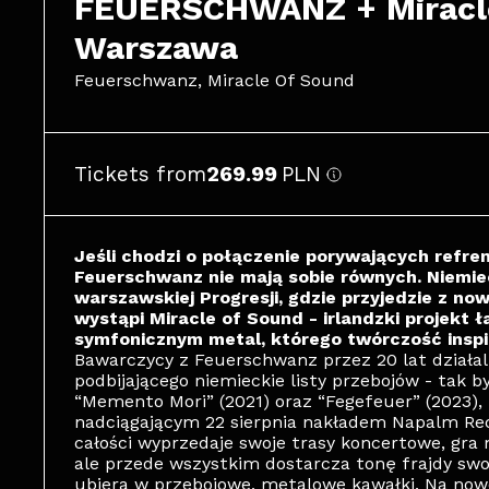
FEUERSCHWANZ + Miracle
Warszawa
Feuerschwanz, Miracle Of Sound
Tickets from
269.99
PLN
Jeśli chodzi o połączenie porywających refre
Feuerschwanz nie mają sobie równych. Niemi
warszawskiej Progresji, gdzie przyjedzie z no
wystąpi Miracle of Sound - irlandzki projekt 
symfonicznym metal, którego twórczość inspi
Bawarczycy z Feuerschwanz przez 20 lat działal
podbijającego niemieckie listy przebojów - tak 
“Memento Mori” (2021) oraz “Fegefeuer” (2023), 
nadciągającym 22 sierpnia nakładem Napalm Rec
całości wyprzedaje swoje trasy koncertowe, gra 
ale przede wszystkim dostarcza tonę frajdy s
ubiera w przebojowe, metalowe kawałki. Na nowe