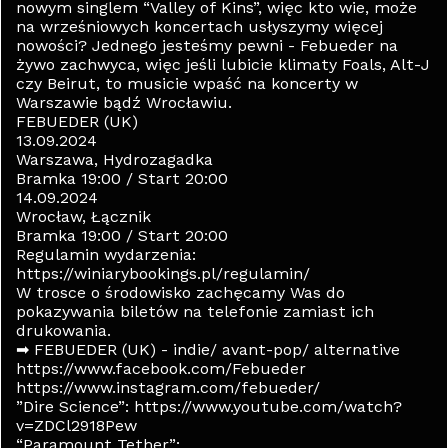
nowym singlem “Valley of Kins”, więc kto wie, może
na wrześniowych koncertach usłyszymy więcej
nowości? Jednego jesteśmy pewni - Febueder na
żywo zachwyca, więc jeśli lubicie klimaty Foals, Alt-J
czy Beirut, to musicie wpaść na koncerty w
Warszawie bądź Wrocławiu.
FEBUEDER (UK)
13.09.2024
Warszawa, Hydrozagadka
Bramka 19:00 / Start 20:00
14.09.2024
Wrocław, Łącznik
Bramka 19:00 / Start 20:00
Regulamin wydarzenia:
https://winiarybookings.pl/regulamin/
W trosce o środowisko zachęcamy Was do
pokazywania biletów na telefonie zamiast ich
drukowania.
➡ FEBUEDER (UK) - indie/ avant-pop/ alternative
https://www.facebook.com/Febueder
https://www.instagram.com/febueder/
”Dire Science”: https://www.youtube.com/watch?
v=ZDCl2918Pew
“Paramount Tether”: