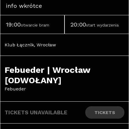
info wkrótce
19:00
20:00
otwarcie bram
start wydarzenia
Klub Łącznik, Wrocław
Febueder | Wrocław 
[ODWOŁANY]
Febueder
TICKETS UNAVAILABLE
TICKETS