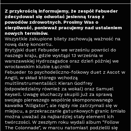
Z przykrością informujemy, że zespół Febueder
zdecydował się odwołać jesienną trasę z
powodów zdrowotnych. Prosimy Was o
cierpliwość, ponieważ pracujemy nad ustaleniem
nowych terminów.
Wszystkie zakupione bilety zachowują ważność na
nową datę koncertu.
Brytyjski duet Febueder we wrześniu powróci do
naszego kraju, gdzie wystąpi 13 września w
warszawskiej Hydrozagadce oraz dzień później we
wrocławskim klubie Łącznik!
Febueder to psychodeliczno-folkowy duet z Ascot w
Anglii, w skład którego wchodzą
multiinstrumentaliści: Kieran Godfrey
(odpowiedzialny również za wokal) oraz Samuel
Keysell. Uwagę słuchaczy skupili już za sprawą
swojego pierwszego wspólnie skomponowanego
kawałka “Alligator”, ale nigdy nie zatrzymali się w
miejscu, a przekraczanie gatunkowych granic śmiało
można uważać za najbardziej stały element ich
twórczości. W zeszłym roku wydali album “Follow
The Colonnade”, w marcu natomiast podzielili się