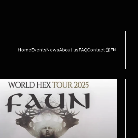
Home
Events
News
About us
FAQ
Contact
EN