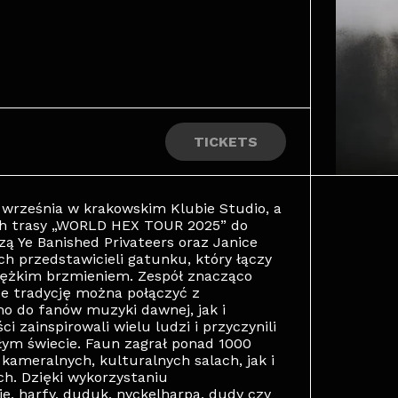
TICKETS
 września w krakowskim Klubie Studio, a
ach trasy „WORLD HEX TOUR 2025” do
zą Ye Banished Privateers oraz Janice
h przedstawicieli gatunku, który łączy
iężkim brzmieniem. Zespół znacząco
że tradycję można połączyć z
o do fanów muzyki dawnej, jak i
i zainspirowali wielu ludzi i przyczynili
ałym świecie. Faun zagrał ponad 1000
ameralnych, kulturalnych salach, jak i
h. Dzięki wykorzystaniu
e, harfy, duduk, nyckelharpa, dudy czy