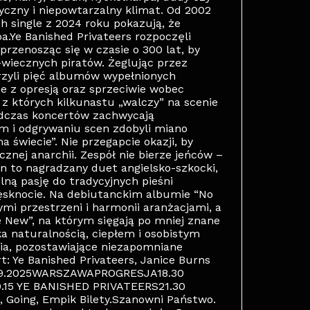
zny i niepowtarzalny klimat. Od 2002
h single z 2024 roku pokazują, że
.Ye Banished Privateers rozpoczęli
rzenosząc się w czasie o 300 lat, by
-wiecznych piratów. Żeglując przez
rzyli pięć albumów wypełnionych
e z opresją oraz sprzeciwie wobec
z których kilkunastu „walczy” na scenie
odczas koncertów zachwycają
om i odgrywaniu scen zdobyli miano
a świecie”. Nie przegapcie okazji, by
znej anarchii. Zespół nie bierze jeńców –
n to nagradzany duet angielsko‑szkocki,
lną pasję do tradycyjnych pieśni
 tęsknocie. Na debiutanckim albumie “No
ymi przestrzeni i harmonii aranżacjami, a
e New”, na którym sięgają po mniej znane
a naturalnością, ciepłem i osobistym
ia, pozostawiające niezapomniane
Ye Banished Privateers, Janice Burns
09.2025WARSZAWAPROGRESJA18.30
15 YE BANISHED PRIVATEERS21.30
 Going, Empik Bilety.Szanowni Państwo.