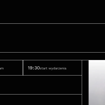
19:30
ram
start wydarzenia