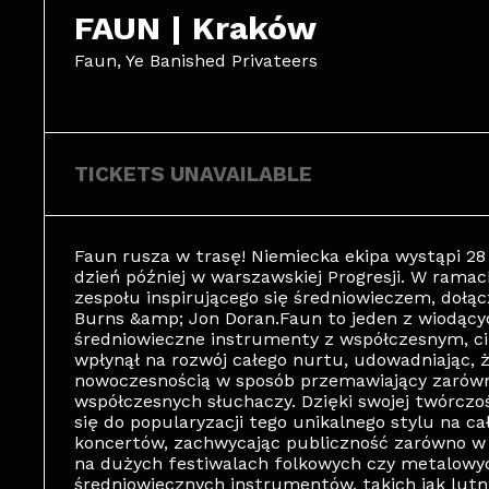
FAUN | Kraków
Faun, Ye Banished Privateers
TICKETS UNAVAILABLE
Faun rusza w trasę! Niemiecka ekipa wystąpi 28
dzień później w warszawskiej Progresji. W ram
zespołu inspirującego się średniowieczem, dołąc
Burns &amp; Jon Doran.Faun to jeden z wiodącyc
średniowieczne instrumenty z współczesnym, c
wpłynął na rozwój całego nurtu, udowadniając, 
nowoczesnością w sposób przemawiający zarówn
współczesnych słuchaczy. Dzięki swojej twórczośc
się do popularyzacji tego unikalnego stylu na c
koncertów, zachwycając publiczność zarówno w k
na dużych festiwalach folkowych czy metalowyc
średniowiecznych instrumentów, takich jak lutni