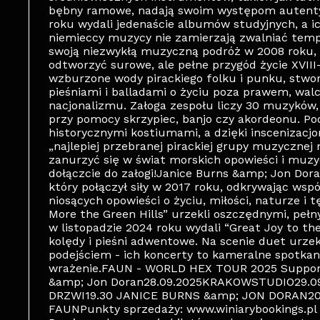
bębny ramowe, nadają swoim występom autentyc
roku wydali jedenaście albumów studyjnych, a ic
niemieccy muzycy nie zamierzają zwalniać tempa
swoją niezwykłą muzyczną podróż w 2008 roku, p
odtworzyć surowe, ale pełne przygód życie XVIII
wzburzone wody pirackiego folku i punku, stwo
pieśniami i balladami o życiu poza prawem, walc
nacjonalizmu. Załoga zespołu liczy 30 muzyków, 
przy pomocy skrzypiec, banjo czy akordeonu. P
historycznymi kostiumami, a dzięki inscenizacj
„najlepiej przebranej pirackiej grupy muzycznej n
zanurzyć się w świat morskich opowieści i muzyc
dołączcie do załogi!Janice Burns &amp; Jon Dora
który połączył siły w 2017 roku, odkrywając wspó
niosących opowieści o życiu, miłości, naturze i
More the Green Hills” urzekli oszczędnymi, pełn
w listopadzie 2024 roku wydali “Great Joy to th
kolędy i pieśni adwentowe. Na scenie duet urzek
podejściem - ich koncerty to kameralne spotkan
wrażenie.FAUN - WORLD HEX TOUR 2025 Support: 
&amp; Jon Doran28.09.2025KRAKOWSTUDIO29.
DRZWI19.30 JANICE BURNS &amp; JON DORAN20.
FAUNPunkty sprzedaży: www.winiarybookings.pl ,