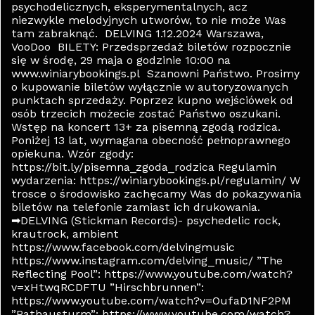
psychodelicznych, eksperymentalnych, acz
niezwykle melodyjnych utworów, to nie może Was
tam zabraknąć. DELVING 1.12.2024 Warszawa,
VooDoo BILETY: Przedsprzedaż biletów rozpocznie
się w środę, 29 maja o godzinie 10:00 na
www.winiarybookings.pl Szanowni Państwo. Prosimy
o kupowanie biletów wyłącznie w autoryzowanych
punktach sprzedaży. Poprzez kupno wejściówek od
osób trzecich możecie zostać Państwo oszukani.
Wstęp na koncert 13+ za pisemną zgodą rodzica.
Poniżej 13 lat, wymagana obecność pełnoprawnego
opiekuna. Wzór zgody:
https://bit.ly/pisemna_zgoda_rodzica Regulamin
wydarzenia: https://winiarybookings.pl/regulamin/ W
trosce o środowisko zachęcamy Was do pokazywania
biletów na telefonie zamiast ich drukowania.
➡DELVING (Stickman Records)- psychedelic rock,
krautrock, ambient
https://www.facebook.com/delvingmusic
https://www.instagram.com/delving_music/ ”The
Reflecting Pool”: https://www.youtube.com/watch?
v=xHtwqRCDFTU ”Hirschbrunnen”:
https://www.youtube.com/watch?v=OufaD1NF2PM
”Rathausturm”: https://www.youtube.com/watch?