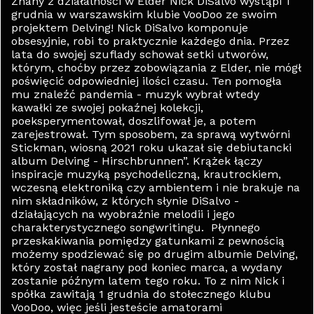
Znany z działalności w Elder Nick DiSalvo wystąpi 1
grudnia w warszawskim klubie VooDoo ze swoim
projektem Delving! Nick DiSalvo komponuje
obsesyjnie, robi to praktycznie każdego dnia. Przez
lata do swojej szuflady schował setki utworów,
którym, choćby przez zobowiązania z Elder, nie mógł
poświęcić odpowiedniej ilości czasu. Ten pomogła
mu znaleźć pandemia - muzyk wybrał wtedy
kawałki ze swojej pokaźnej kolekcji,
poeksperymentował, doszlifował je, a potem
zarejestrował. Tym sposobem, za sprawą wytwórni
Stickman, wiosną 2021 roku ukazał się debiutancki
album Delving - Hirschbrunnen”. Krążek łączy
inspiracje muzyką psychodeliczną, krautrockiem,
wczesną elektroniką czy ambientem i nie brakuje na
nim składników, z których słynie DiSalvo -
działających na wyobraźnie melodii i jego
charakterystycznego songwritingu. Płynnego
przeskakiwania pomiędzy gatunkami z pewnością
możemy spodziewać się po drugim albumie Delving,
który został nagrany pod koniec marca, a wydany
zostanie późnym latem tego roku. To z nim Nick i
spółka zawitają 1 grudnia do stołecznego klubu
VooDoo, więc jeśli jesteście amatorami